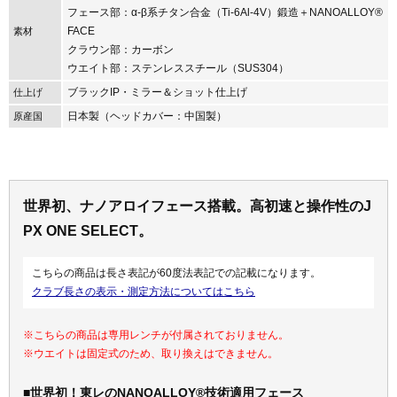
フェース部：α-β系チタン合金（Ti-6Al-4V）鍛造＋NANOALLOY®
FACE
素材
クラウン部：カーボン
ウエイト部：ステンレススチール（SUS304）
ブラックIP・ミラー＆ショット仕上げ
仕上げ
日本製（ヘッドカバー：中国製）
原産国
世界初、ナノアロイフェース搭載。高初速と操作性のJ
PX ONE SELECT。
こちらの商品は長さ表記が60度法表記での記載になります。
クラブ長さの表示・測定方法についてはこちら
※こちらの商品は専用レンチが付属されておりません。
※ウエイトは固定式のため、取り換えはできません。
■世界初！東レのNANOALLOY®技術適用フェース