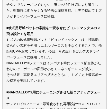
チタンでもカーボンでもない、東レの特許技術により誕生し
た、衝撃時に柔らかくなる特殊な樹脂素材。世界で初めてミズ
ノがドライバーフェースに搭載。
■軟式用野球バットの常識を一変させたビヨンドマックスの＜
飛ぶ設計＞を応用
ミズノの軟式用野球バット「ビヨンドマックス」は、打球部に
柔らかい素材を使用しエネルギーロスを少なくすることで、飛
距離UPを追求しています。今回、その設計をゴルフのドライ
バーフェースに採用しました。
NANOALLOY®フェースはインパクト時にフェース部全体がた
わむので、ボールの変形が小さくエネルギーロスが減少。
その結果、高反発エリアの拡大とともに、ミズノ史上最高ボー
ル初速を実現しています。
■NANOALLOY®用にチューニングさせた新コアテックフェー
ス
ナノアロイ®フェースに最適化された専用設計のCORTECHフ