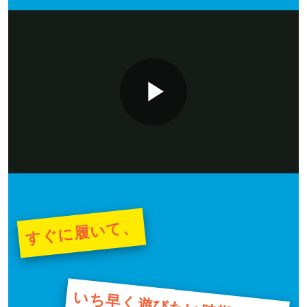
サポート
質量
約120g（18.0cm片方）
直営店一覧
インソール
取扱店一覧
P
カップインソール（取り外し可）
発売シーズン
l
15：2025年秋冬
11：2025年春夏
すぐに履いて、
51：2024年秋冬
a
01、02：2023年秋冬