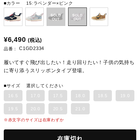
■カラー
15:ラベンダー×ピンク
陸上競技
卓球
¥6,490
(税込)
C1GD2334
品番：
ソフトボール
履いてすぐ飛び出したい！走り回りたい！子供の気持ち
に寄り添うスリッポンタイプ登場。
柔道
■サイズ
選択してください
16.5
17.0
17.5
18.0
18.5
19.0
ウィンタースポーツ
19.5
20.0
20.5
21.0
※赤文字のサイズは在庫わずか
ワーキング
在庫切れ