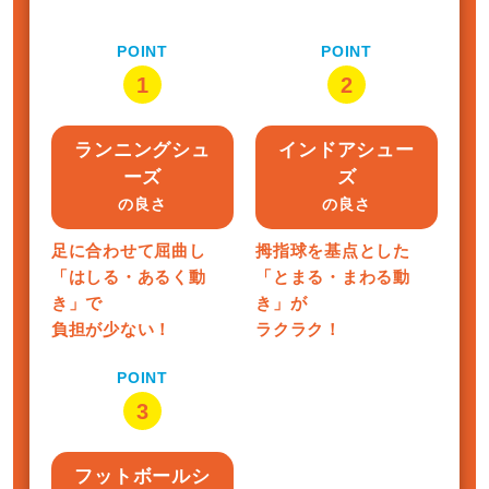
POINT
POINT
1
2
ランニングシュ
インドアシュー
ーズ
ズ
の良さ
の良さ
足に合わせて屈曲し
拇指球を基点とした
「はしる・あるく動
「とまる・まわる動
き」で
き」が
負担が少ない！
ラクラク！
POINT
3
フットボールシ