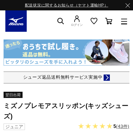
配送状況に関するお知らせ（ヤマト運輸HP）
ログイン
スニーカー
ライフスタイルウエア
シューズ返品送料無料サービス実施中
ランニング
翌日出荷
ミズノプレモアスリッポン(キッズシュー
サッカー／フットサル
ズ)
★★★★★
5
(43件)
ジュニア
トレーニング