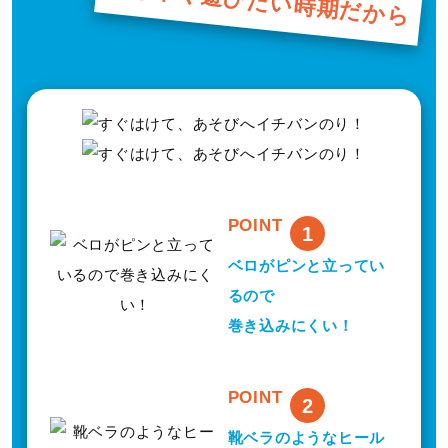
いち早く遊びたい時期だから
y
V
i
POINT
1
ベロがピンと立ってい
るので
d
巻き込みにくい！
POINT
e
2
靴ベラのようなヒール