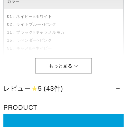
カラー
健康／エクササイズ
01：ネイビー×ホワイト
02：ライトブルー×ピンク
ジュニア／キッズ
11：ブラック×キャラメルモカ
15：ラベンダー×ピンク
メディカル
51：キャメル×ネイビー
素材
コラボ／ライセンス
甲材：合成繊維×人工皮革
底材：合成底
レビュー
★
5 (43件)
セール
原産国
PRODUCT
その他
ベトナム製