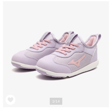
野球
ゴルフ
スイム
バレーボール
テニス／ソフトテニス
1/14
バドミントン