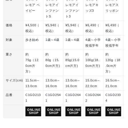
レモア ベ
レモアイ
レモアイ
レモアキ
レモアス
イビー
ンファン
ンファン
ッズ3
リッポン
トS
ト3
価格
¥4,500（
¥5,940（
¥5,940（
¥6,490（
¥6,490（
¥
税込）
税込）
税込）
税込）
税込）
対象
歩き始め
1歳～4歳
1歳～4歳
4歳～小学
4歳～小学
6
校低学年
校低学年
重さ
約
約
約
約
約
75g（12.
80g（15.
85g(15.0
100g(18.
120g（18
1
0cm片
0cm片方)
cm片方)
0cm片方)
.0cm片
.
方）
方）
サイズ(cm)
11.5cm～
13.0cm～
13.0cm～
15.0cm～
16.5cm～
1
13.0cm
16.0cm
16.0cm
22.0cm
21.0cm
4
品番
C1GD213
C1GD254
C1GD264
C1GD264
C1GD233
K
1
1
1
2
4
3
ONLINE
ONLINE
ONLINE
ONLINE
ONLINE
SHOP
SHOP
SHOP
SHOP
SHOP