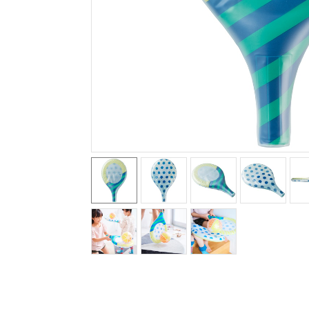
テニス／ソフトテニス
バドミントン
陸上競技
卓球
ソフトボール
柔道
ウィンタースポーツ
ワーキング
ウォーキングシューズ
ライフスタイルグッズ
インナー
寝具／ミズノスリープ