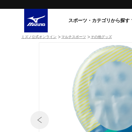
スポーツ・カテゴリから探す
ミズノ公式オンライン
マルチスポーツ
その他グッズ
スニーカー
スニーカ
ライフスタイルウエア
すべてのシリーズ
ランニング
WAVE PROPHECY
MORELIA LS
サッカー／フットサル
WAVE RIDER
トレーニング
MXR
ゴアテックス
野球
コラボレーション
その他シリーズ
ゴルフ
スイム
スニーカー商品をすべて見る
バレーボール