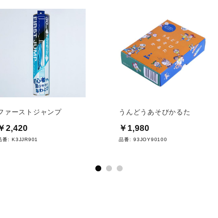
ファーストジャンプ
うんどうあそびかるた
￥2,420
￥1,980
品番:
K3JJR901
品番:
93JOY90100