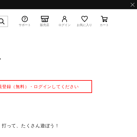
サポート
販売店
ログイン
お気に入り
カート
ト
特集
員登録（無料）・ログインしてください
WAVE PROPHECY 13.2
く打って、たくさん遊ぼう！