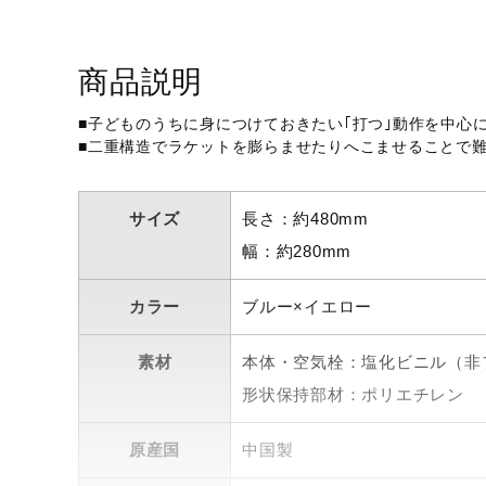
アウトドア／レイン
サポーター
商品説明
健康／エクササイズ
■子どものうちに身につけておきたい｢打つ｣動作を中心
ジュニア／キッズ
■二重構造でラケットを膨らませたりへこませることで
メディカル
コラボ／ライセンス
サイズ
長さ：約480mm
セール
幅：約280mm
その他
カラー
ブルー×イエロー
素材
本体・空気栓：塩化ビニル（非
形状保持部材：ポリエチレン
原産国
中国製