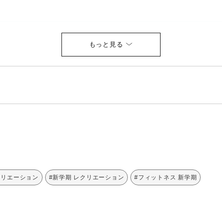
クリエーション
#新学期 レクリエーション
#フィットネス 新学期