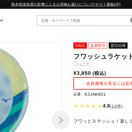
熊本地域地震の影響によるお荷物お届けについて(ヤマト運輸HP)
ー
SALE
会員割引
翌日出荷
フワッシュラケッ
WP13.2｜特集
ジュニア
MORELIA LS｜特集
¥3,850
(税込)
W.PROPHECY1｜特集
WP MAGIC MITA｜特集
会員価格を見るには会
WP STRAP｜特集
スペシャルカラーパック｜特集
K3JAK801
品番：
WP STRAP 2｜特集
★★★★★
4.8
(14件)
マーガレット・ハウエル｜特集
KICKS & ECHO｜特集
フワッとスマッシュ！楽し