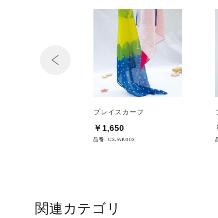
Prev
ボール ボルレッチ(2
プレイスカーフ
￥1,650
0
品番:
C3JAK003
I904
関連カテゴリ