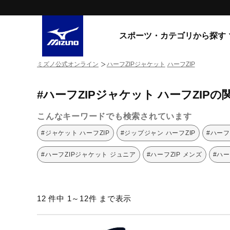
スポーツ・カテゴリから探す
ミズノ公式オンライン
ハーフZIPジャケット
ハーフZIP
スニーカー
スニーカ
#ハーフZIPジャケット ハーフZIPの
ライフスタイルウエア
すべてのシリーズ
ランニング
こんなキーワードでも検索されています
WAVE PROPHECY
MORELIA LS
サッカー／フットサル
#ジャケット ハーフZIP
#ジップジャン ハーフZIP
#ハーフ
WAVE RIDER
トレーニング
MXR
#ハーフZIPジャケット ジュニア
#ハーフZIP メンズ
#ハー
ゴアテックス
野球
コラボレーション
その他シリーズ
ゴルフ
12 件中 1～12件 まで表示
スイム
スニーカー商品をすべて見る
バレーボール