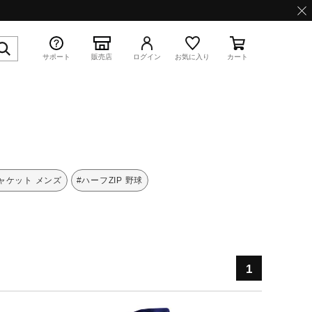
サポート
販売店
ログイン
お気に入り
カート
特集
ジャケット メンズ
#ハーフZIP 野球
WAVE PROPHECY 13.2
1