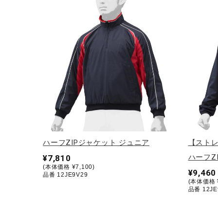
アウトドア／レイン
サポーター
健康／エクササイズ
ジュニア／キッズ
メディカル
コラボ／ライセンス
セール
その他
ハーフZIPジャケット ジュニア
【スト
ハーフZ
¥7,810
(本体価格 ¥7,100)
¥9,460
品番 12JE9V29
(本体価格 ¥
品番 12JE