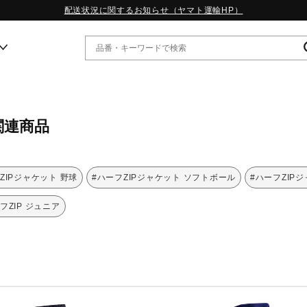
配送状況に関するお知らせ（ヤマト運輸HP）
ー
関連商品
WP13.2｜特集
MORELIA LS｜特集
W.PROPHECY1｜特集
ZIPジャケット 野球
#ハーフZIPジャケット ソフトボール
#ハーフZIP
WP MAGIC MITA｜特集
WP STRAP｜特集
フZIP ジュニア
スペシャルカラーパック｜特集
WP STRAP 2｜特集
マーガレット・ハウエル｜特集
KICKS & ECHO｜特集