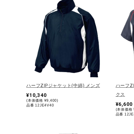
テニス／ソフトテニス
バドミントン
陸上競技
卓球
ソフトボール
柔道
ウィンタースポーツ
ワーキング
ハーフZIPジャケット(中綿) メンズ
ハーフZ
ウォーキングシューズ
クス
¥10,340
(本体価格 ¥9,400)
¥6,600
ライフスタイルグッズ
品番 12JE4V40
(本体価格 ¥
品番 12JE
インナー
寝具／ミズノスリープ