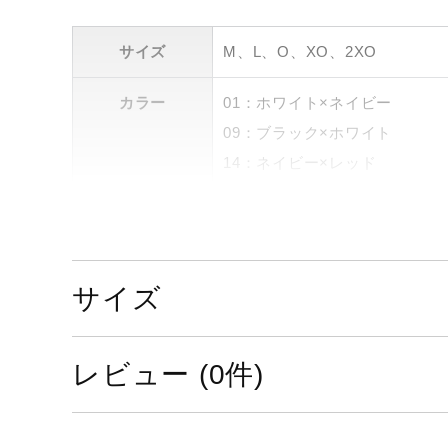
サイズ
M、L、O、XO、2XO
カラー
01：ホワイト×ネイビー
09：ブラック×ホワイト
14：ネイビー×レッド
74：ネイビー×ホワイト
素材
表地：ポリエステル100％
裏地：ポリエステル100％
サイズ
フライス：ポリエステル95％・
原産国
中国製
レビュー (0件)
発売シーズン
2019年秋冬