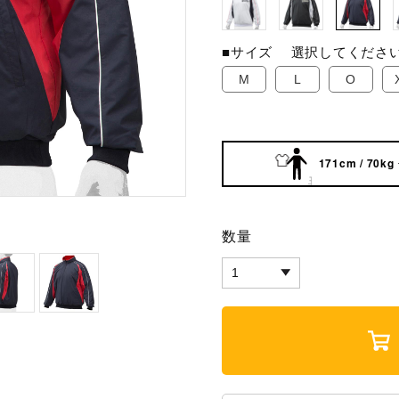
■サイズ
選択してくださ
M
L
O
171cm / 70kg
数量