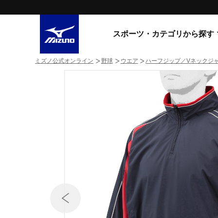
スポーツ・カテゴリから探す
ミズノ公式オンライン
野球
ウエア
ハーフジップ／Vネックジ
スニーカー
スニーカ
ライフスタイルウエア
すべてのシリーズ
ランニング
WAVE PROPHECY
MORELIA LS
サッカー／フットサル
WAVE RIDER
トレーニング
MXR
ゴアテックス
野球
コラボレーション
その他シリーズ
ゴルフ
スイム
スニーカー商品をすべて見る
バレーボール