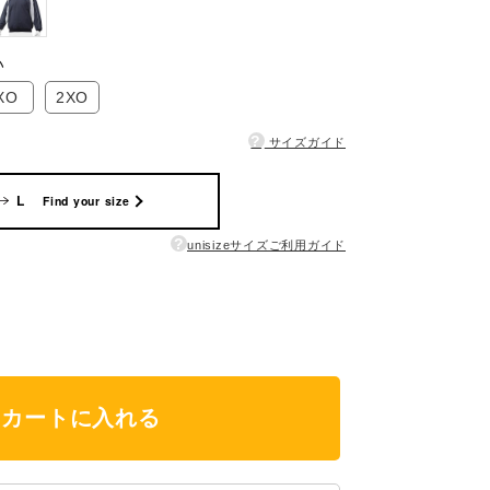
い
XO
2XO
?
サイズガイド
L
Find your size
?
unisizeサイズご利用ガイド
カートに入れる