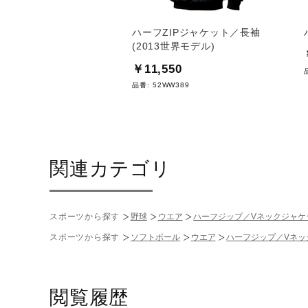
O／スイミングマスター専
ハーフZIPジャケット／長袖
コンケース
(2013世界モデル)
0
￥11,550
S770
品番:
52WW389
関連カテゴリ
スポーツから探す
野球
ウエア
ハーフジップ／Vネックジャケ
スポーツから探す
ソフトボール
ウエア
ハーフジップ／Vネッ
閲覧履歴