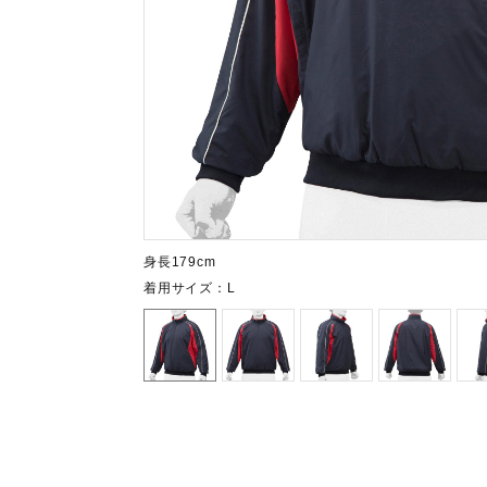
テニス／ソフトテニス
バドミントン
陸上競技
卓球
ソフトボール
柔道
ウィンタースポーツ
身長179cm
着用サイズ：L
ワーキング
ウォーキングシューズ
ライフスタイルグッズ
インナー
寝具／ミズノスリープ