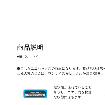
アウトドア／レイン
サポーター
健康／エクササイズ
ジュニア／キッズ
メディカル
コラボ／ライセンス
商品説明
セール
■脇ポケット付
その他
※こちらユニセックスの商品になります。商品規格は男
女性の方の場合は、ワンサイズ程度小さめか適合/規格
撥水性が優れていること
を示し、ウエア内を快適
な状態に保ちます。