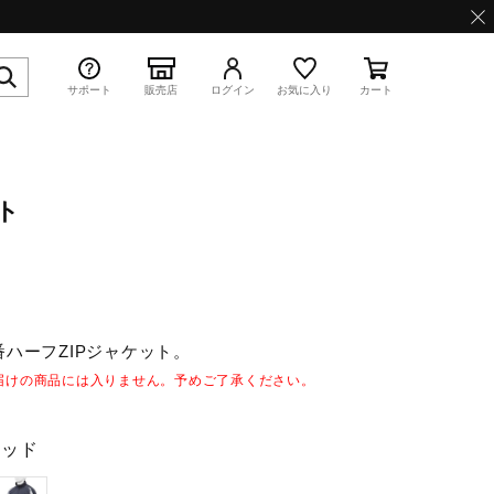
サポート
販売店
ログイン
お気に入り
カート
ト
特集
ハーフZIPジャケット。
WAVE PROPHECY 13.2
届けの商品には入りません。予めご了承ください。
レッド