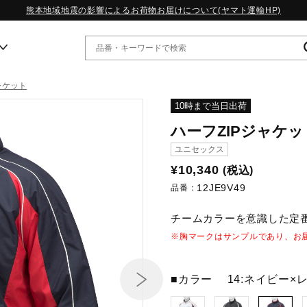
熊本地域地震の影響によるお荷物お届けについて(ヤマト運輸HP)
ャケット
ー
10時まで当日出荷
ハーフZIPジャケッ
WP13.2｜特集
ユニセックス
MORELIA LS｜特集
¥10,340
(税込)
W.PROPHECY1｜特集
12JE9V49
WP MAGIC MITA｜特集
品番：
WP STRAP｜特集
チームカラーを意識した定番
スペシャルカラーパック｜特集
WP STRAP 2｜特集
※胸マークはサンプルであり、お
マーガレット・ハウエル｜特集
KICKS & ECHO｜特集
■カラー
14:ネイビー×