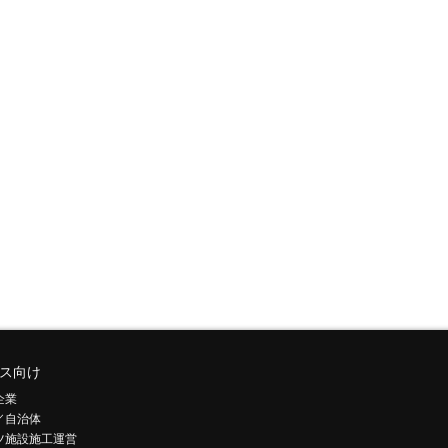
ス向け
企業
／自治体
ツ施設施工運営