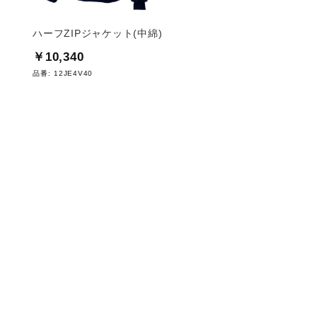
ハーフZIPジャケット(中綿)
六角ボルト（野球）
￥10,340
￥440
品番:
12JE4V40
品番:
2ZK736