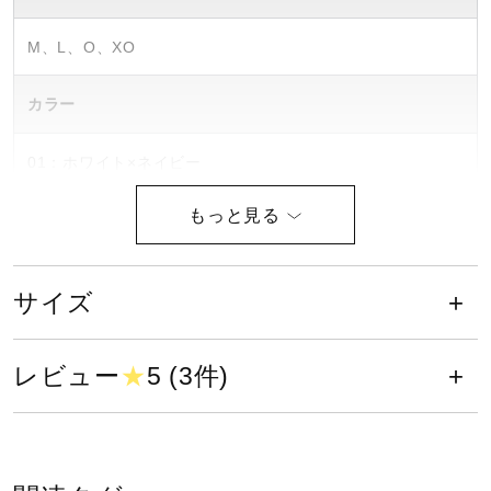
健康／エクササイズ
M、L、O、XO
ジュニア／キッズ
カラー
01：ホワイト×ネイビー
メディカル
09：ブラック×グレー
14：ネイビー×レッド
74：ネイビー×ホワイト
コラボ／ライセンス
サイズ
素材
セール
表地：ポリエステル100％
レビュー
★
5 (3件)
裏地：ポリエステル100％
その他
フライス：ポリエステル100％
原産国