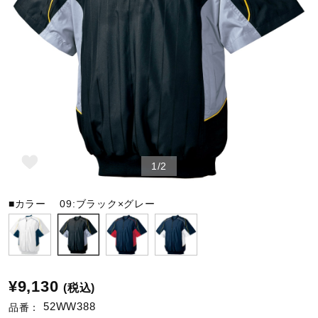
野球
ゴルフ
スイム
1/2
バレーボール
■カラー
09:ブラック×グレー
テニス／ソフトテニス
¥9,130
(税込)
バドミントン
52WW388
品番：