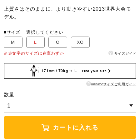
上質さはそのままに、より動きやすい2013世界大会モ
陸上競技
デル。
■サイズ
選択してください
卓球
M
L
O
XO
?
※赤文字のサイズは在庫わずか
サイズガイド
ソフトボール
171cm / 70kg
L
Find your size
柔道
?
unisizeサイズご利用ガイド
数量
ウィンタースポーツ
カートに入れる
ワーキング