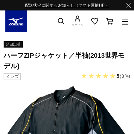
配送状況に関するお知らせ（ヤマト運輸HP）
ログイン
スニーカー
翌日出荷
ハーフZIPジャケット／半袖(2013世界モ
ライフスタイルウエア
デル)
★★★★★
5
(3件)
メンズ
ランニング
サッカー／フットサル
トレーニング