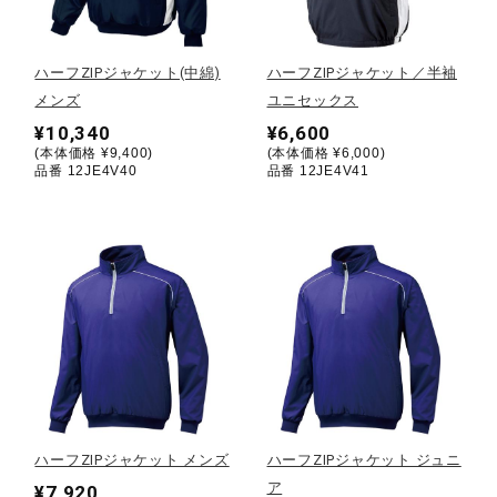
野球
ハーフZIPジャケット(中綿)
ハーフZIPジャケット／半袖
メンズ
ユニセックス
¥10,340
¥6,600
ゴルフ
(本体価格 ¥9,400)
(本体価格 ¥6,000)
品番 12JE4V40
品番 12JE4V41
スイム
バレーボール
テニス／ソフトテニス
ハーフZIPジャケット メンズ
ハーフZIPジャケット ジュニ
バドミントン
ア
¥7,920