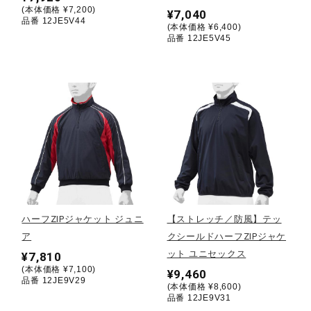
(本体価格 ¥7,200)
¥7,040
品番 12JE5V44
(本体価格 ¥6,400)
陸上競技
品番 12JE5V45
卓球
ソフトボール
柔道
ハーフZIPジャケット ジュニ
【ストレッチ／防風】テッ
ウィンタースポーツ
ア
クシールドハーフZIPジャケ
ット ユニセックス
¥7,810
(本体価格 ¥7,100)
¥9,460
品番 12JE9V29
ワーキング
(本体価格 ¥8,600)
品番 12JE9V31