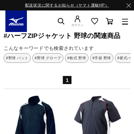
配送状況に関するお知らせ（ヤマト運輸HP）
ミズノ公式オンライン
ハーフZIPジャケット
野球
ログイン
#ハーフZIPジャケット 野球の関連商品
スニーカー
こんなキーワードでも検索されています
#野球 バット
#野球 グローブ
#軟式 野球
#手袋 野球
#硬式バ
ライフスタイルウエア
1
ランニング
サッカー／フットサル
トレーニング