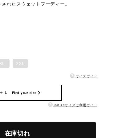
トされたスウェットフーディー。
XL
2XL
?
サイズガイド
L
Find your size
?
unisizeサイズご利用ガイド
在庫切れ