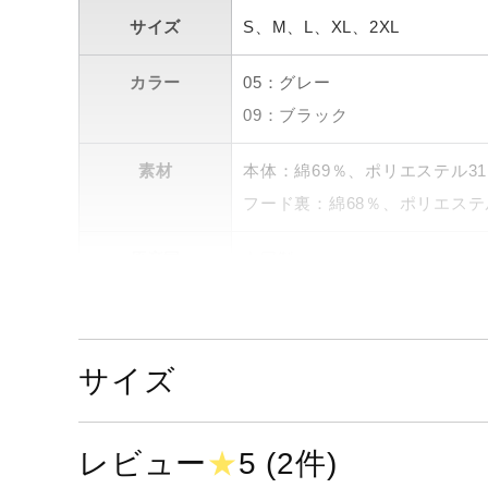
サイズ
S、M、L、XL、2XL
カラー
05：グレー
09：ブラック
素材
本体：綿69％、ポリエステル3
フード裏：綿68％、ポリエステ
原産国
中国製
発売シーズン
2023年春夏
サイズ
レビュー
★
5 (2件)