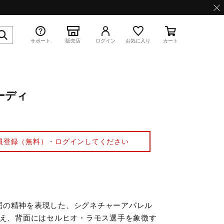
サポート
販売店
ログイン
お気に入り
カート
ーディ
特集
員登録（無料）・ログインしてください
WAVE PROPHECY 13.2
屈の精神を表現した、シグネチャーアパレル
加え、背面にはセルヒオ・ラモス選手を象徴す