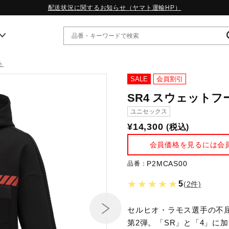
配送状況に関するお知らせ（ヤマト運輸HP）
ト
ー
SALE
会員割引
SR4 スウェットフ
WP13.2｜特集
ユニセックス
MORELIA LS｜特集
¥14,300
(税込)
W.PROPHECY1｜特集
WP MAGIC MITA｜特集
会員価格を見るには会
WP STRAP｜特集
スペシャルカラーパック｜特集
P2MCAS00
品番：
WP STRAP 2｜特集
★★★★★
5
(2件)
マーガレット・ハウエル｜特集
KICKS & ECHO｜特集
セルヒオ・ラモス選手の不
第2弾。「SR」と「4」に