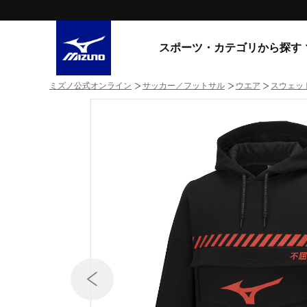
スポーツ・カテゴリから探す
ミズノ公式オンライン
サッカー／フットサル
ウエア
スウェッ
スニーカー
スニーカ
ライフスタイルウエア
すべてのシリーズ
ランニング
WAVE PROPHECY
MORELIA LS
サッカー／フットサル
WAVE RIDER
トレーニング
MXR
ゴアテックス
野球
コラボレーション
その他シリーズ
ゴルフ
スイム
スニーカー商品をすべて見る
バレーボール