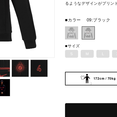
るようなデザインがプリン
■カラー
09:ブラック
■サイズ
S
M
L
172cm / 70kg