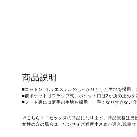
アウトドア／レイン
サポーター
健康／エクササイズ
ジュニア／キッズ
メディカル
コラボ／ライセンス
セール
商品説明
その他
■コットン×ポリエステルのしっかりとした生地を採用
■前ポケットはフラップ式。ポケット口は2か所の止め
■フード裏には薄手の生地を採用し、重くなりすぎない
※こちらユニセックスの商品になります。商品規格は男
女性の方の場合は、ワンサイズ程度小さめか適合/規格