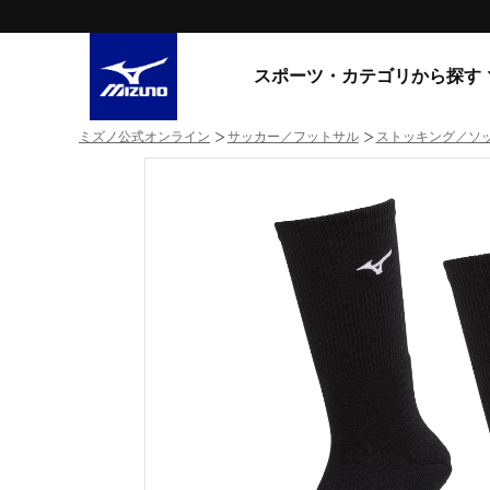
スポーツ・カテゴリから探す
ミズノ公式オンライン
サッカー／フットサル
ストッキング／ソ
スニーカー
スニーカ
ライフスタイルウエア
すべてのシリーズ
ランニング
WAVE PROPHECY
MORELIA LS
サッカー／フットサル
WAVE RIDER
トレーニング
MXR
ゴアテックス
野球
コラボレーション
その他シリーズ
ゴルフ
スイム
スニーカー商品をすべて見る
バレーボール