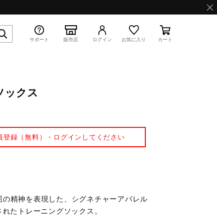
サポート
販売店
ログイン
お気に入り
カート
ソックス
特集
員登録（無料）・ログインしてください
WAVE PROPHECY 13.2
屈の精神を表現した、シグネチャーアパレル
されたトレーニングソックス。