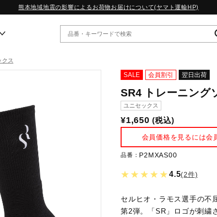
熊本地域地震の影響によるお荷物お届けについて(ヤマト運輸HP)
ックス
ー
SALE
会員割引
翌日出荷
SR4 トレーニング
WP13.2｜特集
ユニセックス
MORELIA LS｜特集
¥1,650
(税込)
W.PROPHECY1｜特集
WP MAGIC MITA｜特集
会員価格を見るには会
WP STRAP｜特集
スペシャルカラーパック｜特集
P2MXAS00
品番：
WP STRAP 2｜特集
★★★★★
4.5
(2件)
マーガレット・ハウエル｜特集
KICKS & ECHO｜特集
セルヒオ・ラモス選手の不
第2弾。「SR」ロゴが刺繍