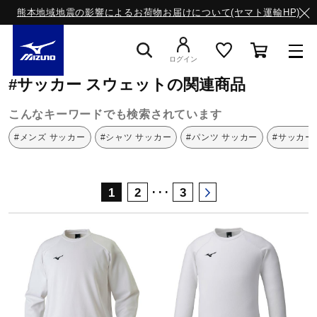
熊本地域地震の影響によるお荷物お届けについて(ヤマト運輸HP)
ミズノ公式オンライン
サッカー
スウェット
ログイン
#サッカー スウェットの関連商品
スニーカー
こんなキーワードでも検索されています
#メンズ サッカー
#シャツ サッカー
#パンツ サッカー
#サッカー
ライフスタイルウエア
･･･
1
2
3
ランニング
サッカー／フットサル
トレーニング