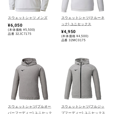
野球
スウェットシャツ メンズ
スウェットシャツ(クルーネ
ック) ユニセックス
¥6,050
(本体価格 ¥5,500)
¥4,950
ゴルフ
品番 32JC7175
(本体価格 ¥4,500)
品番 32MC0175
スイム
バレーボール
テニス／ソフトテニス
スウェットシャツ(プルオー
スウェットシャツ(フルジッ
バドミントン
バーフーディー) ユニセック
プフーディー) ユニセックス