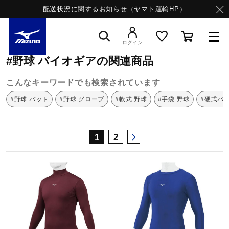
配送状況に関するお知らせ（ヤマト運輸HP）
ミズノ公式オンライン
野球
バイオギア
ログイン
#野球 バイオギアの関連商品
スニーカー
こんなキーワードでも検索されています
#野球 バット
#野球 グローブ
#軟式 野球
#手袋 野球
#硬式バ
ライフスタイルウエア
1
2
ランニング
サッカー／フットサル
トレーニング