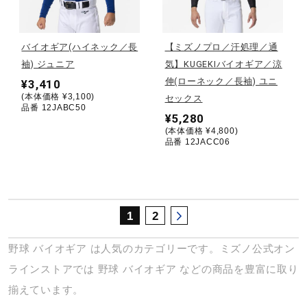
サポート
バイオギア(ハイネック／長
【ミズノプロ／汗処理／通
直営店一覧
袖) ジュニア
気】KUGEKIバイオギア／涼
伸(ローネック／長袖) ユニ
¥3,410
(本体価格 ¥3,100)
セックス
取扱店一覧
品番 12JABC50
¥5,280
(本体価格 ¥4,800)
品番 12JACC06
1
2
野球
バイオギア
は人気のカテゴリーです。ミズノ公式オン
ラインストアでは
野球
バイオギア
などの商品を豊富に取り
揃えています。