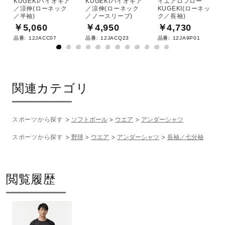
KUGEKIバイオギア
KUGEKIバイオギア
イエアロフロー
／涼伸(ローネック
／涼伸(ローネック
KUGEKI(ローネッ
／半袖)
／ノースリーブ)
ク／長袖)
￥5,060
￥4,950
￥4,730
品番:
12JACC07
品番:
12JACQ23
品番:
12JA9P01
関連カテゴリ
スポーツから探す
ソフトボール
ウエア
アンダーシャツ
スポーツから探す
野球
ウエア
アンダーシャツ
長袖／七分袖
閲覧履歴