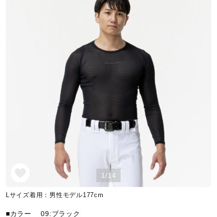
野球
ゴルフ
スイム
バレーボール
テニス／ソフトテニス
1/14
Lサイズ着用：男性モデル177cm
バドミントン
■カラー
09:ブラック