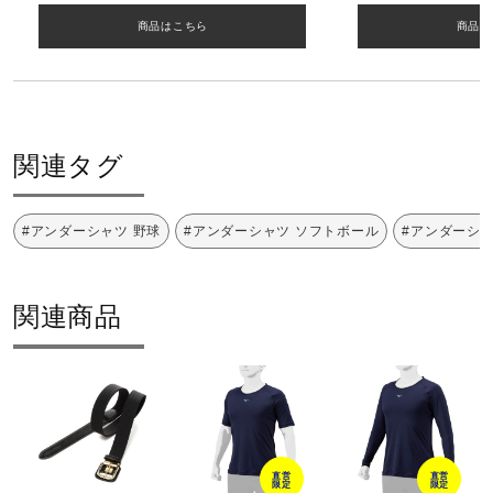
16：パステルネイビー
商品はこちら
商品は
素材
ポリエステル96％、ポリウレタン4％
関連タグ
原産国
#アンダーシャツ 野球
#アンダーシャツ ソフトボール
#アンダーシャ
日本製
サステナビリティ
関連商品
材料：この商品には、リサイクルポリエステル繊維が50％
以上使用されています。
発売シーズン
直営
直営
限定
限定