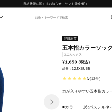
配送状況に関するお知らせ（ヤマト運輸HP）
ー
翌日出荷
五本指カラーソッ
WP13.2｜特集
ユニセックス
MORELIA LS｜特集
¥1,650
(税込)
W.PROPHECY1｜特集
12JXBU55
WP MAGIC MITA｜特集
品番：
WP STRAP｜特集
★★★★★
5
(12件)
スペシャルカラーパック｜特集
WP STRAP 2｜特集
マーガレット・ハウエル｜特集
力が入りやすい五本指カラ
KICKS & ECHO｜特集
■カラー
16:パステルネ