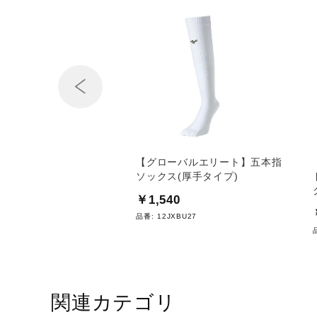
Prev
ックス(21～24cm／
【グローバルエリート】五本指
)
ソックス(厚手タイプ)
0
￥1,540
2U11
品番:
12JXBU27
関連カテゴリ