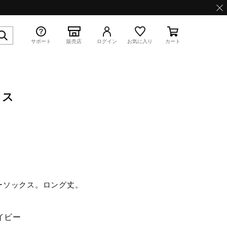
サポート
販売店
ログイン
お気に入り
カート
クス
特集
WAVE PROPHECY 13.2
ーソックス。ロング丈。
イビー