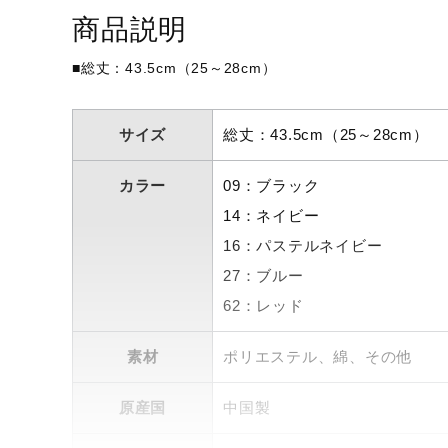
アウトドア／レイン
商品説明
サポーター
■総丈：43.5cm（25～28cm）
健康／エクササイズ
ジュニア／キッズ
サイズ
総丈：43.5cm（25～28cm）
メディカル
カラー
09：ブラック
コラボ／ライセンス
14：ネイビー
セール
16：パステルネイビー
その他
27：ブルー
62：レッド
素材
ポリエステル、綿、その他
原産国
中国製