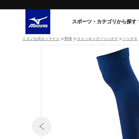
スポーツ・カテゴリから探す
ミズノ公式オンライン
野球
ストッキング／ソックス
ソックス
スニーカー
スニーカ
ライフスタイルウエア
すべてのシリーズ
ランニング
WAVE PROPHECY
MORELIA LS
サッカー／フットサル
WAVE RIDER
トレーニング
MXR
ゴアテックス
野球
コラボレーション
その他シリーズ
ゴルフ
スイム
スニーカー商品をすべて見る
バレーボール