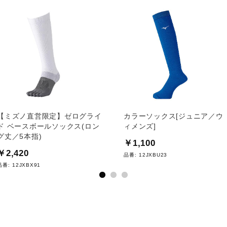
【ミズノ直営限定】ゼログライ
カラーソックス[ジュニア／ウ
ド ベースボールソックス(ロン
ィメンズ]
グ丈／5本指)
￥1,100
￥2,420
品番:
12JXBU23
品番:
12JXBX91