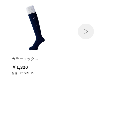
Next
カラーソックス
【ミズノプロ】TOUG
SPEED(タフスピード
￥1,320
￥3,850
品番:
12JXBU13
品番:
12JXDU05