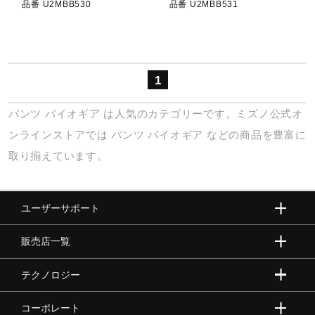
品番 U2MBB530
品番 U2MBB531
ウォーキングシューズ
ライフスタイルグッズ
1
パンツ
バイオギア
は人気のカテゴリーです。ミズノ公式オ
インナー
ンラインストアでは
パンツ
バイオギア
などの商品を豊富に
取り揃えています。
寝具／ミズノスリープ
ユーザーサポート
アウトドア／レイン
販売店一覧
テクノロジー
サポーター
コーポレート