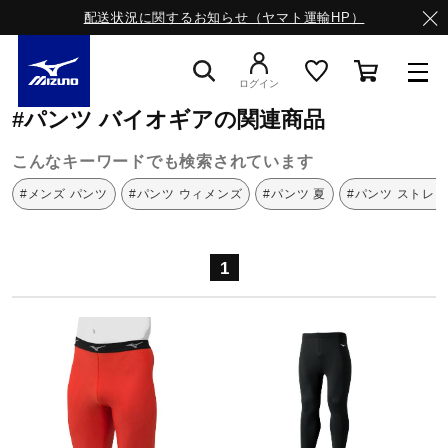
配送状況に関するお知らせ（ヤマト運輸HP）
ミズノ公式オンライン
パンツ
バイオギア
ログイン
#パンツ バイオギアの関連商品
スニーカー
こんなキーワードでも検索されています
#メンズ パンツ
#パンツ ウィメンズ
#パンツ 夏
#パンツ ストレ
ライフスタイルウエア
1
ランニング
サッカー／フットサル
トレーニング