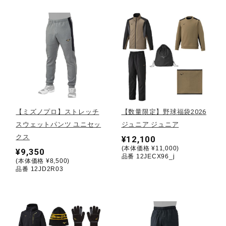
健康／エクササイズ
ジュニア／キッズ
メディカル
【ミズノプロ】ストレッチ
【数量限定】野球福袋2026
コラボ／ライセンス
スウェットパンツ ユニセッ
ジュニア ジュニア
クス
¥12,100
(本体価格 ¥11,000)
¥9,350
品番 12JECX96_j
セール
(本体価格 ¥8,500)
品番 12JD2R03
その他