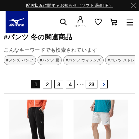
配送状況に関するお知らせ（ヤマト運輸HP）
ミズノ公式オンライン
パンツ
冬
ログイン
#パンツ 冬の関連商品
スニーカー
こんなキーワードでも検索されています
#メンズ パンツ
#パンツ 夏
#パンツ ウィメンズ
#パンツ ストレ
ライフスタイルウエア
･･･
1
2
3
4
23
ランニング
サッカー／フットサル
トレーニング