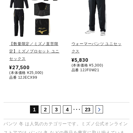
サポート
直営店一覧
【数量限定／ミズノ直営限
ウォーマーパンツ ユニセッ
取扱店一覧
定】ミズノプロセット ユニ
クス
セックス
¥5,830
(本体価格 ¥5,300)
¥27,500
品番 12JF0W21
(本体価格 ¥25,000)
品番 12JECX99
･･･
1
2
3
4
23
パンツ
冬
は人気のカテゴリーです。ミズノ公式オンライン
ストアでは
パンツ
冬
などの商品を豊富に取り揃えていま