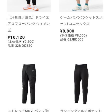
野球
【汗処理／通気】ドライエ
ゲームパンツ(ラケットスポ
アロフローパンツ ウィメン
ーツ) ユニセックス
ズ
¥8,800
ゴルフ
(本体価格 ¥8,000)
¥10,120
品番 62JBD505
(本体価格 ¥9,200)
品番 32MDD820
スイム
バレーボール
テニス／ソフトテニス
バドミントン
ストレッチMOVEパンツ(制
ランニングマルチポケット