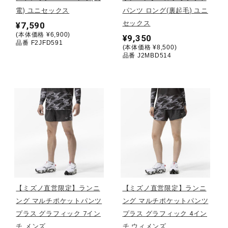
電) ユニセックス
パンツ ロング(裏起毛) ユニ
陸上競技
セックス
¥7,590
(本体価格 ¥6,900)
¥9,350
品番 F2JFD591
(本体価格 ¥8,500)
品番 J2MBD514
卓球
ソフトボール
柔道
ウィンタースポーツ
【ミズノ直営限定】ランニ
【ミズノ直営限定】ランニ
ング マルチポケットパンツ
ング マルチポケットパンツ
ワーキング
プラス グラフィック 7イン
プラス グラフィック 4イン
チ メンズ
チ ウィメンズ