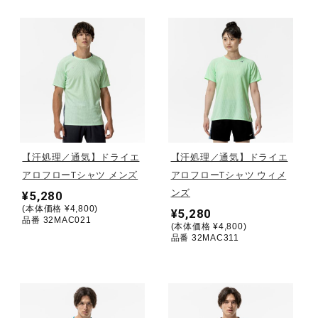
健康／エクササイズ
ジュニア／キッズ
メディカル
【汗処理／通気】ドライエ
【汗処理／通気】ドライエ
コラボ／ライセンス
アロフローTシャツ メンズ
アロフローTシャツ ウィメ
ンズ
¥5,280
(本体価格 ¥4,800)
¥5,280
品番 32MAC021
セール
(本体価格 ¥4,800)
品番 32MAC311
その他