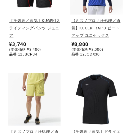
野球
【汗処理／通気】KUGEKIス
【ミズノプロ／汗処理／通
ライディングパンツ ジュニ
気】KUGEKI RAPID ビート
ア
アップ ユニセックス
ゴルフ
¥3,740
¥8,800
(本体価格 ¥3,400)
(本体価格 ¥8,000)
品番 12JBCP34
品番 12JCDX30
スイム
バレーボール
テニス／ソフトテニス
バドミントン
【ミズノプロ／汗処理／通
【汗処理／通気】ドライエ