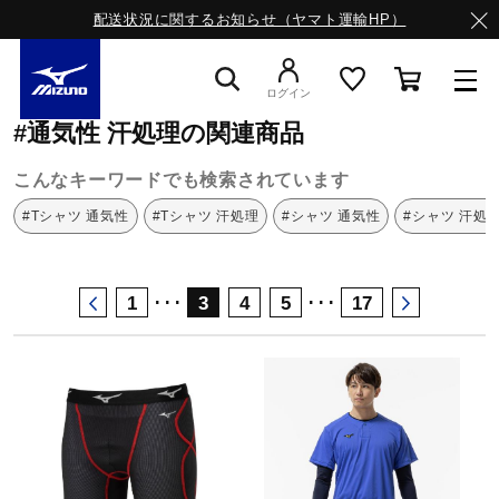
配送状況に関するお知らせ（ヤマト運輸HP）
ミズノ公式オンライン
通気性
汗処理
ログイン
#通気性 汗処理の関連商品
スニーカー
こんなキーワードでも検索されています
#Tシャツ 通気性
#Tシャツ 汗処理
#シャツ 通気性
#シャツ 汗処
ライフスタイルウエア
･･･
･･･
1
3
4
5
17
ランニング
サッカー／フットサル
トレーニング