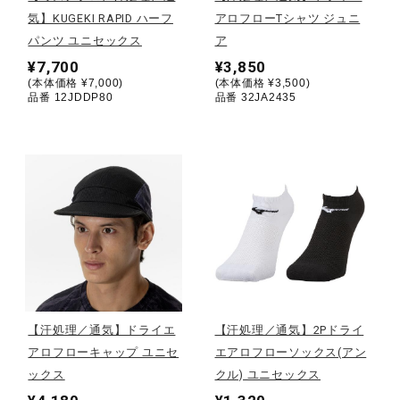
気】KUGEKI RAPID ハーフ
アロフローTシャツ ジュニ
陸上競技
パンツ ユニセックス
ア
¥7,700
¥3,850
(本体価格 ¥7,000)
(本体価格 ¥3,500)
品番 12JDDP80
品番 32JA2435
卓球
ソフトボール
柔道
ウィンタースポーツ
【汗処理／通気】ドライエ
【汗処理／通気】2Pドライ
アロフローキャップ ユニセ
エアロフローソックス(アン
ワーキング
ックス
クル) ユニセックス