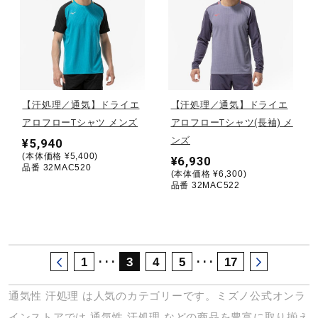
サポート
直営店一覧
【汗処理／通気】ドライエ
【汗処理／通気】ドライエ
取扱店一覧
アロフローTシャツ メンズ
アロフローTシャツ(長袖) メ
ンズ
¥5,940
(本体価格 ¥5,400)
¥6,930
品番 32MAC520
(本体価格 ¥6,300)
品番 32MAC522
･･･
･･･
1
3
4
5
17
通気性
汗処理
は人気のカテゴリーです。ミズノ公式オンラ
インストアでは
通気性
汗処理
などの商品を豊富に取り揃え