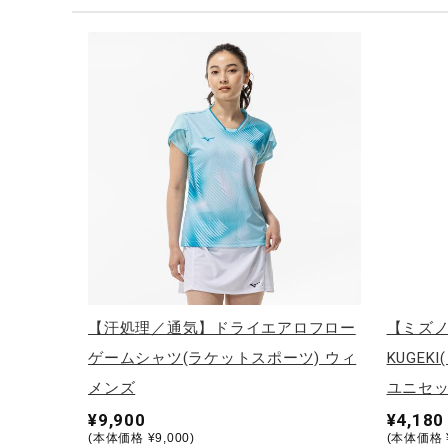
テニス／ソフトテニス
バドミントン
陸上競技
卓球
ソフトボール
柔道
ウィンタースポーツ
ワーキング
ウォーキングシューズ
【汗処理／通気】ドライエアロフロー
【ミズ
ライフスタイルグッズ
ゲームシャツ(ラケットスポーツ) ウィ
KUGE
インナー
メンズ
ユニセ
¥9,900
¥4,180
寝具／ミズノスリープ
(本体価格 ¥9,000)
(本体価格 ¥