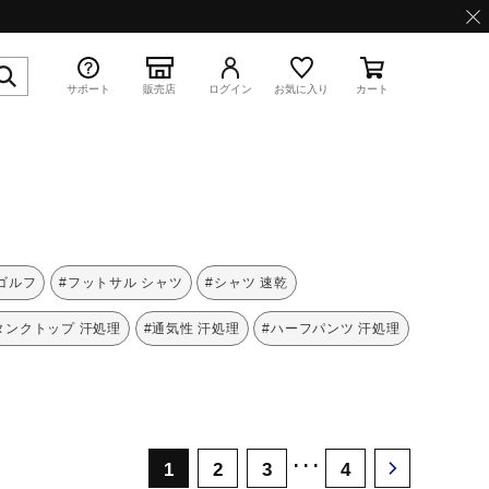
サポート
販売店
ログイン
お気に入り
カート
特集
 ゴルフ
#フットサル シャツ
#シャツ 速乾
タンクトップ 汗処理
#通気性 汗処理
#ハーフパンツ 汗処理
WAVE PROPHECY 13.2
･･･
1
2
3
4