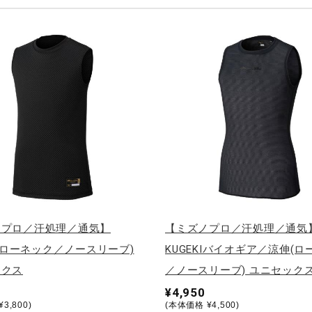
ノプロ／汗処理／通気】
【ミズノプロ／汗処理／通気
KI(ローネック／ノースリーブ)
KUGEKIバイオギア／涼伸(
ックス
／ノースリーブ) ユニセック
¥4,950
3,800)
(本体価格 ¥4,500)