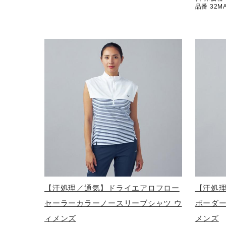
品番 32M
【汗処理／通気】ドライエアロフロー
【汗処
セーラーカラーノースリーブシャツ ウ
ボーダー
ィメンズ
メンズ