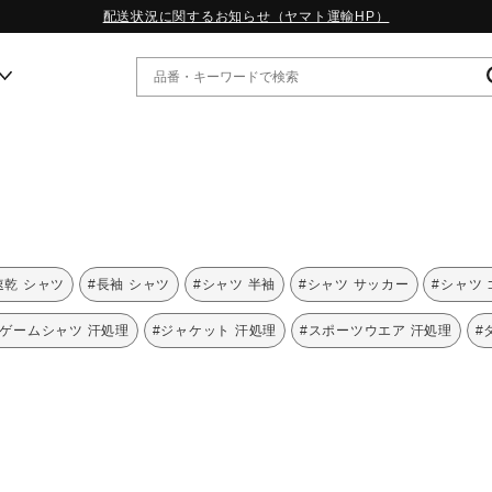
配送状況に関するお知らせ（ヤマト運輸HP）
ー
WP13.2｜特集
MORELIA LS｜特集
W.PROPHECY1｜特集
速乾 シャツ
#長袖 シャツ
#シャツ 半袖
#シャツ サッカー
#シャツ
WP MAGIC MITA｜特集
WP STRAP｜特集
#ゲームシャツ 汗処理
#ジャケット 汗処理
#スポーツウエア 汗処理
#
スペシャルカラーパック｜特集
WP STRAP 2｜特集
マーガレット・ハウエル｜特集
KICKS & ECHO｜特集