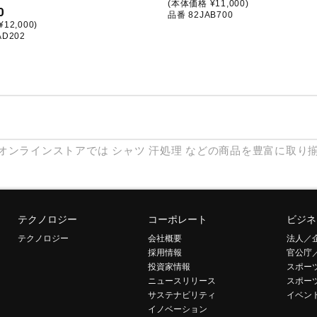
(本体価格 ¥11,000)
0
品番 82JAB700
12,000)
AD202
オンラインストアでは
シャツ
汗処理
などの商品を豊富に取り
テクノロジー
コーポレート
ビジネ
テクノロジー
会社概要
法人／
採用情報
官公庁
投資家情報
スポー
ニュースリリース
スポー
サステナビリティ
イベン
イノベーション