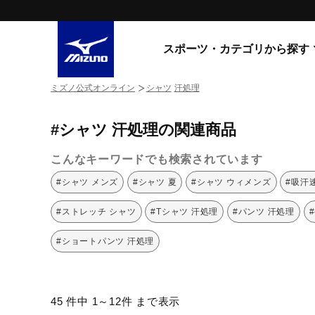
スポーツ・カテゴリから探す
ミズノ公式オンライン
シャツ
汗処理
スニーカー
スニーカ
#シャツ 汗処理の関連商品
ライフスタイルウエア
すべてのシリーズ
ランニング
こんなキーワードでも検索されています
WAVE PROPHECY
MORELIA LS
サッカー／フットサル
#シャツ メンズ
#シャツ 夏
#シャツ ウィメンズ
#吸汗
WAVE RIDER
トレーニング
MXR
#ストレッチ シャツ
#Tシャツ 汗処理
#パンツ 汗処理
ゴアテックス
野球
コラボレーション
#ショートパンツ 汗処理
その他シリーズ
ゴルフ
スイム
スニーカー商品をすべて見る
45 件中 1～12件 まで表示
バレーボール