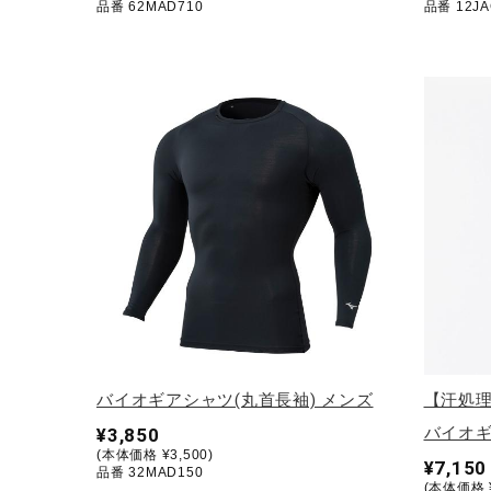
品番 62MAD710
品番 12JA
アウトドア／レイン
サポーター
健康／エクササイズ
ジュニア／キッズ
メディカル
コラボ／ライセンス
セール
その他
バイオギアシャツ(丸首長袖) メンズ
【汗処
バイオギ
¥3,850
(本体価格 ¥3,500)
¥7,150
品番 32MAD150
(本体価格 ¥