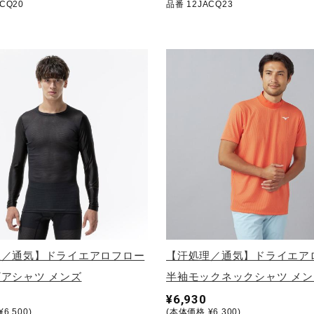
CQ20
品番 12JACQ23
理／通気】ドライエアロフロー
【汗処理／通気】ドライエア
アシャツ メンズ
半袖モックネックシャツ メン
¥6,930
6,500)
(本体価格 ¥6,300)