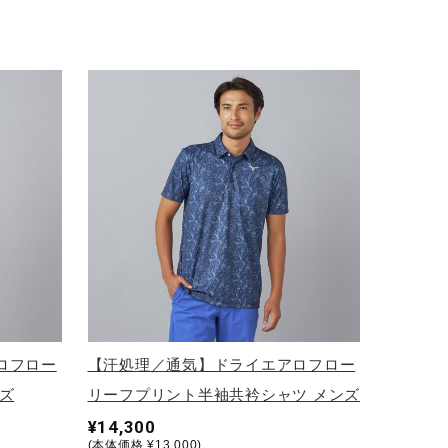
ロフロー
【汗処理／通気】ドライエアロフロー
ズ
リーフプリント半袖共衿シャツ メンズ
¥14,300
(本体価格 ¥13,000)