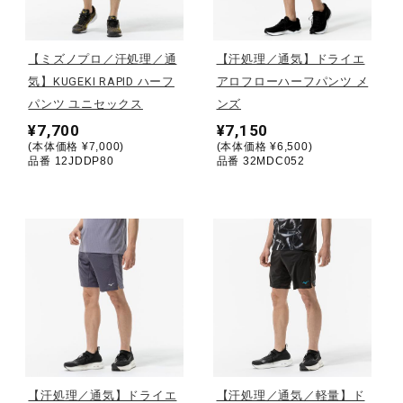
野球
【ミズノプロ／汗処理／通
【汗処理／通気】ドライエ
気】KUGEKI RAPID ハーフ
アロフローハーフパンツ メ
パンツ ユニセックス
ンズ
ゴルフ
¥7,700
¥7,150
(本体価格 ¥7,000)
(本体価格 ¥6,500)
品番 12JDDP80
品番 32MDC052
スイム
バレーボール
テニス／ソフトテニス
バドミントン
【汗処理／通気】ドライエ
【汗処理／通気／軽量】ド