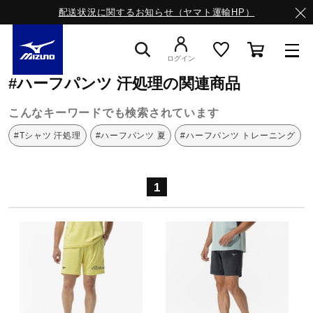
配送状況に関するお知らせ（ヤマト運輸HP）
ミズノ公式オンライン
ハーフパンツ
汗処理
ログイン
#ハーフパンツ 汗処理の関連商品
スニーカー
こんなキーワードでも検索されています
#Tシャツ 汗処理
#ハーフパンツ 夏
#ハーフパンツ トレーニング
ライフスタイルウエア
1
ランニング
サッカー／フットサル
トレーニング