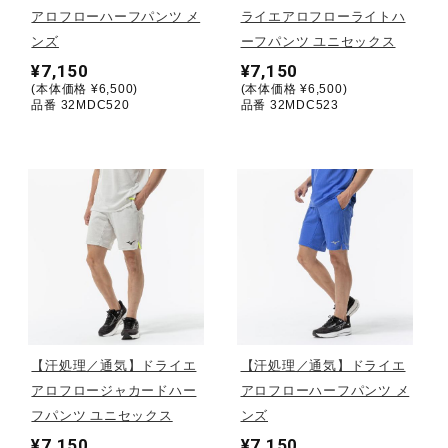
アロフローハーフパンツ メ
ライエアロフローライトハ
ンズ
ーフパンツ ユニセックス
陸上競技
¥7,150
¥7,150
(本体価格 ¥6,500)
(本体価格 ¥6,500)
品番 32MDC520
品番 32MDC523
卓球
ソフトボール
柔道
ウィンタースポーツ
【汗処理／通気】ドライエ
【汗処理／通気】ドライエ
アロフロージャカードハー
アロフローハーフパンツ メ
ワーキング
フパンツ ユニセックス
ンズ
¥7,150
¥7,150