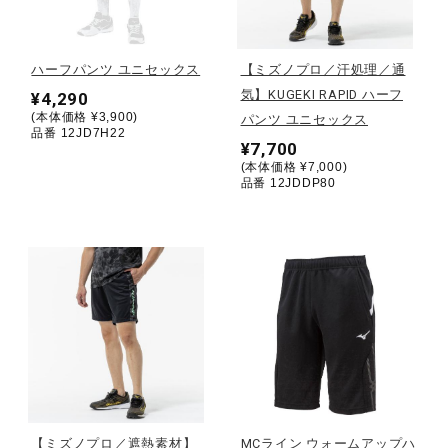
野球
ハーフパンツ ユニセックス
【ミズノプロ／汗処理／通
気】KUGEKI RAPID ハーフ
¥4,290
(本体価格 ¥3,900)
パンツ ユニセックス
ゴルフ
品番 12JD7H22
¥7,700
(本体価格 ¥7,000)
品番 12JDDP80
スイム
バレーボール
テニス／ソフトテニス
バドミントン
【ミズノプロ／遮熱素材】
MCライン ウォームアップハ