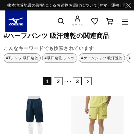
熊本地域地震の影響によるお荷物お届けについて(ヤマト運輸HP)
ミズノ公式オンライン
ハーフパンツ
吸汗速乾
ログイン
#ハーフパンツ 吸汗速乾の関連商品
スニーカー
こんなキーワードでも検索されています
#Tシャツ 吸汗速乾
#吸汗速乾 シャツ
#ゲームシャツ 吸汗速乾
#
ライフスタイルウエア
･･･
1
2
3
ランニング
サッカー／フットサル
トレーニング