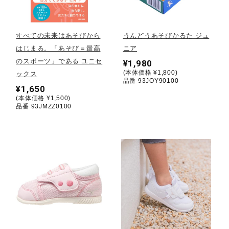
野球
すべての未来はあそびから
うんどうあそびかるた ジュ
はじまる。「あそび＝最高
ニア
のスポーツ」である ユニセ
¥1,980
ゴルフ
(本体価格 ¥1,800)
ックス
品番 93JOY90100
¥1,650
(本体価格 ¥1,500)
スイム
品番 93JMZZ0100
バレーボール
テニス／ソフトテニス
バドミントン