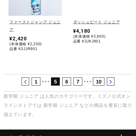
サポート
ファーストジャンプ ジュニ
ダッシュビート ジュニア
直営店一覧
ア
¥4,180
(本体価格 ¥3,800)
¥2,420
品番 K3JKJ801
(本体価格 ¥2,200)
取扱店一覧
品番 K3JJR901
･･･
･･･
1
5
6
7
10
新学期
ジュニア
は人気のカテゴリーです。ミズノ公式オン
ラインストアでは
新学期
ジュニア
などの商品を豊富に取り
揃えています。