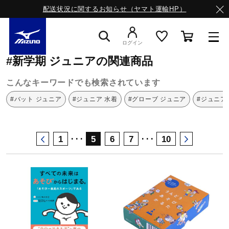
配送状況に関するお知らせ（ヤマト運輸HP）
ミズノ公式オンライン
新学期
ジュニア
ログイン
#新学期 ジュニアの関連商品
スニーカー
こんなキーワードでも検索されています
#バット ジュニア
#ジュニア 水着
#グローブ ジュニア
#ジュニア
ライフスタイルウエア
･･･
･･･
1
5
6
7
10
ランニング
サッカー／フットサル
トレーニング