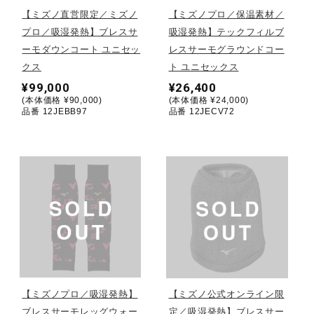
【ミズノ直営限定／ミズノ
【ミズノプロ／保温素材／
陸上競技
プロ／吸湿発熱】ブレスサ
吸湿発熱】テックフィルブ
ーモダウンコート ユニセッ
レスサーモグラウンドコー
クス
ト ユニセックス
卓球
¥99,000
¥26,400
(本体価格 ¥90,000)
(本体価格 ¥24,000)
品番 12JEBB97
品番 12JECV72
ソフトボール
柔道
ウィンタースポーツ
ワーキング
【ミズノプロ／吸湿発熱】
【ミズノ公式オンライン限
ブレスサーモレッグウォー
定／吸湿発熱】ブレスサー