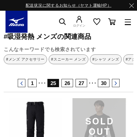
配送状況に関するお知らせ（ヤマト運輸HP）
ミズノ公式オンライン
吸湿発熱
メンズ
ログイン
#吸湿発熱 メンズの関連商品
スニーカー
こんなキーワードでも検索されています
#メンズ アクセサリー
#スニーカー メンズ
#シャツ メンズ
#アク
ライフスタイルウエア
･･･
･･･
1
25
26
27
30
ランニング
サッカー／フットサル
トレーニング