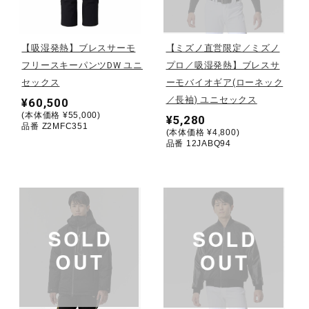
野球
【吸湿発熱】ブレスサーモ
【ミズノ直営限定／ミズノ
フリースキーパンツDW ユニ
プロ／吸湿発熱】ブレスサ
セックス
ーモバイオギア(ローネック
ゴルフ
／長袖) ユニセックス
¥60,500
(本体価格 ¥55,000)
¥5,280
品番 Z2MFC351
(本体価格 ¥4,800)
スイム
品番 12JABQ94
バレーボール
テニス／ソフトテニス
バドミントン