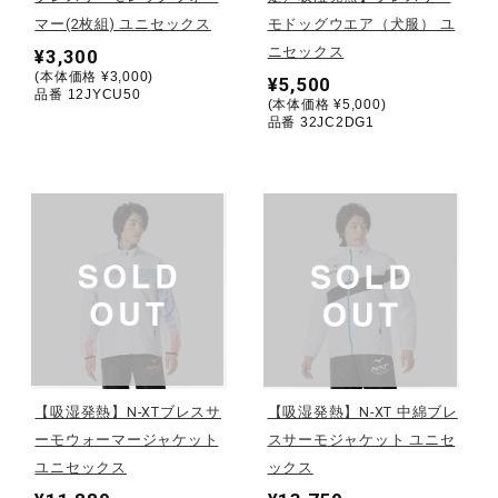
マー(2枚組) ユニセックス
モドッグウエア（犬服） ユ
ウォーキングシューズ
ニセックス
¥3,300
(本体価格 ¥3,000)
¥5,500
品番 12JYCU50
(本体価格 ¥5,000)
ライフスタイルグッズ
品番 32JC2DG1
インナー
寝具／ミズノスリープ
アウトドア／レイン
【吸湿発熱】N-XTブレスサ
【吸湿発熱】N-XT 中綿ブレ
ーモウォーマージャケット
スサーモジャケット ユニセ
サポーター
ユニセックス
ックス