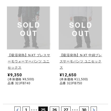
サポート
直営店一覧
取扱店一覧
【吸湿発熱】N-XT ブレスサ
【吸湿発熱】N-XT 中綿ブレ
ーモウォーマーパンツ ユニ
スサーモパンツ ユニセック
セックス
ス
¥9,350
¥12,650
(本体価格 ¥8,500)
(本体価格 ¥11,500)
品番 32JFB740
品番 32JFB750
･･･
･･･
1
25
26
27
30