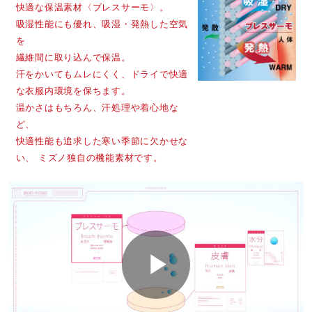
快適な保温素材〈ブレスサーモ〉。
ミャンマー製
吸湿性能にも優れ、
吸湿・発熱した空気
を
発売シーズン
繊維間に取り込んで保温。
汗をかいてもムレにくく、ドライで快適
2023年秋冬
な衣服内環境を保ちます。
温かさはもちろん、汗処理や着心地な
ど、
快適性能も追求した寒い季節に欠かせな
い、
ミズノ独自の機能素材です。
P