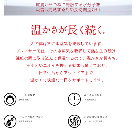
l
人の体は常に水蒸気を発散しています。
a
ブレスサーモは、その水蒸気を吸収して熱を生み続け、
繊維の間に取り込んで保温するので、温かさが長もち。
汗冷えやニオイを抑える効果も備えており、
日常生活からアウトドアまで、
y
温かくて快適な一日をサポートします。
しっかり発熱
温かさが長持ち
[吸湿発熱]
[発熱持続性]
V
ヒンヤリ感が少ない
いやな臭いを抑える
[汗冷え抑制力]
[アンモニア(汗)消臭]