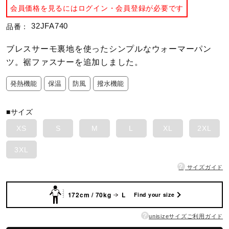
会員価格を見るにはログイン・会員登録が必要です
陸上競技
32JFA740
品番：
ブレスサーモ裏地を使ったシンプルなウォーマーパン
卓球
ツ。裾ファスナーを追加しました。
発熱機能
保温
防風
撥水機能
ソフトボール
■サイズ
XS
S
M
L
XL
2XL
柔道
3XL
?
サイズガイド
ウィンタースポーツ
172cm / 70kg
L
Find your size
ワーキング
?
unisizeサイズご利用ガイド