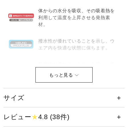
健康／エクササイズ
体からの水分を吸収、その吸着熱を
利用して温度を上昇させる発熱素
材。
ジュニア／キッズ
撥水性が優れていることを示し、ウ
エア内を快適な状態に保ちます。
メディカル
防風性が優れていることを示し、風
コラボ／ライセンス
の進入を防ぎ、ウエア内を快適な状
態に保ちます。
セール
サイズ
サイズ
その他
09）11）XS、S、M、L、XL、2XL、3XL
レビュー
★
4.8 (38件)
90）S、M、L、XL、2XL、3XL