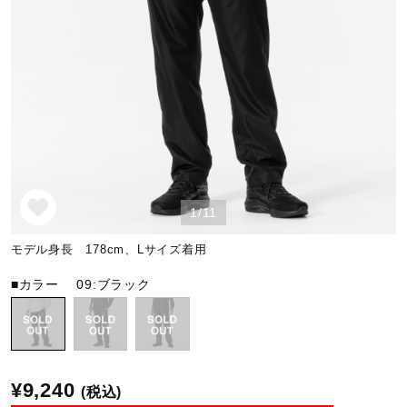
野球
ゴルフ
スイム
1/11
バレーボール
モデル身長 178cm、Lサイズ着用
■カラー
09:ブラック
テニス／ソフトテニス
バドミントン
¥9,240
(税込)