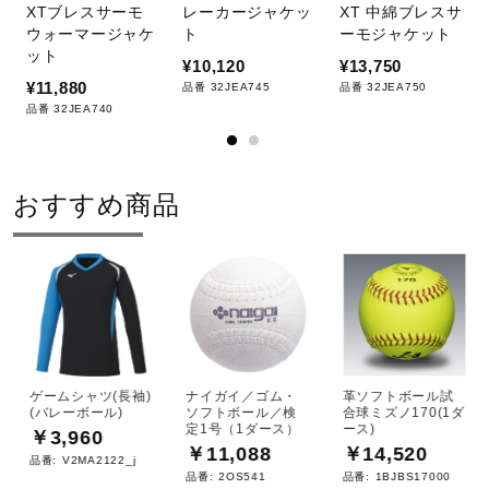
XTブレスサーモ
レーカージャケッ
XT 中綿ブレスサ
e
ウォーマージャケ
ト
ーモジャケット
ット
¥10,120
¥13,750
¥11,880
品番 32JEA745
品番 32JEA750
品番 32JEA740
o
おすすめ商品
ゲームシャツ(長袖)
ナイガイ／ゴム・
革ソフトボール試
(バレーボール)
ソフトボール／検
合球ミズノ170(1ダ
定1号（1ダース）
ース)
￥3,960
￥11,088
￥14,520
品番:
V2MA2122_j
品番:
2OS541
品番:
1BJBS17000