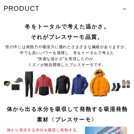
サポート
PRODUCT
カラー
直営店一覧
09：ブラック
冬をトータルで考えた温かさ。
11：ディープネイビー
それがブレスサーモ品質。
90：ブラック×ゴールド
取扱店一覧
世の中には発熱力や吸湿力に優れたさまざまな繊維がありますが、
中でも高いパワーを発揮し、冬をトータルで考えた
素材
“快適な温かさ”を実現したのが、
ミズノが独自開発したブレスサーモです。
表地：ポリエステル100％
裏地
本体：ポリエステル100％
後身頃上部：ポリエステル94％、合成繊維（ブレスサー
モ）6％
体から出る水分を吸収して発熱する
吸湿発熱
素材〈ブレスサーモ〉
原産国
体から発生する水分を吸収し発熱する、