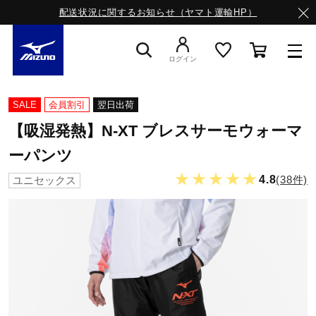
配送状況に関するお知らせ（ヤマト運輸HP）
ログイン
スニーカー
SALE
会員割引
翌日出荷
【吸湿発熱】N-XT ブレスサーモウォーマ
ライフスタイルウエア
ーパンツ
★★★★★
4.8
(38件)
ユニセックス
ランニング
サッカー／フットサル
トレーニング