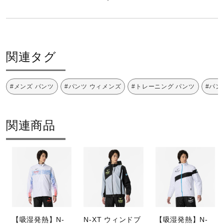
a
y
関連タグ
#メンズ パンツ
#パンツ ウィメンズ
#トレーニング パンツ
#パン
V
関連商品
i
d
【吸湿発熱】N-
N-XT ウィンドブ
【吸湿発熱】N-