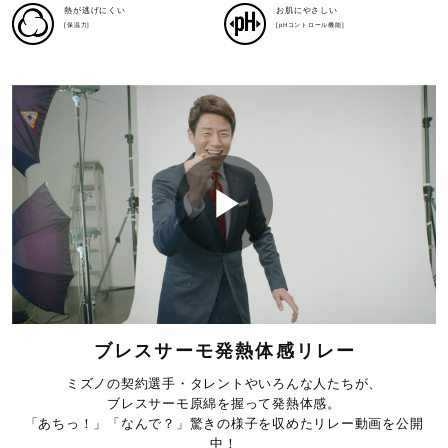
i
熱が逃げにくい
お肌にやさしい
[保温力]
[pHコントロール機能]
d
e
P
o
l
ブレスサーモ発熱体感リレー
ミズノの契約選手・タレントやいろんな人たちが、
ブレスサーモ原綿を握って発熱体感。
「あちっ！」「なんで？」驚きの様子を収めたリレー動画を公開
中！