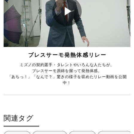
e
P
o
l
ブレスサーモ発熱体感リレー
ミズノの契約選手・タレントやいろんな人たちが、
ブレスサーモ原綿を握って発熱体感。
「あちっ！」「なんで？」驚きの様子を収めたリレー動画を公開
a
中！
y
関連タグ