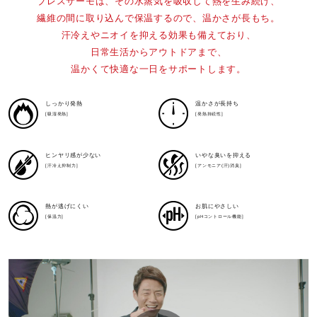
a
ブレスサーモは、その水蒸気を吸収して熱を生み続け、
繊維の間に取り込んで保温するので、温かさが長もち。
汗冷えやニオイを抑える効果も備えており、
日常生活からアウトドアまで、
y
温かくて快適な一日をサポートします。
しっかり発熱
温かさが長持ち
[吸湿発熱]
[発熱持続性]
V
ヒンヤリ感が少ない
いやな臭いを抑える
[汗冷え抑制力]
[アンモニア(汗)消臭]
i
熱が逃げにくい
お肌にやさしい
[保温力]
[pHコントロール機能]
d