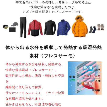
サポート
中でも高いパワーを発揮し、冬をトータルで考えた
発売シーズン
“快適な温かさ”を実現したのが、
ミズノが独自開発したブレスサーモです。
2024年秋冬
直営店一覧
取扱店一覧
体から出る水分を吸収して発熱する
吸湿発熱
素材〈ブレスサーモ〉
体から発生する水分を吸収し発熱する、
快適な保温素材〈ブレスサーモ〉。
吸湿性能にも優れ、
吸湿・発熱した空気
を
繊維間に取り込んで保温。
汗をかいてもムレにくく、ドライで快適
な衣服内環境を保ちます。
温かさはもちろん、汗処理や着心地な