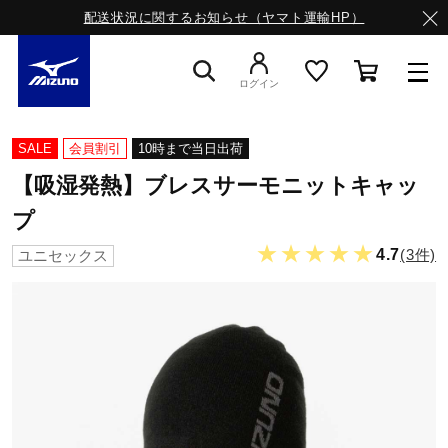
配送状況に関するお知らせ（ヤマト運輸HP）
ログイン
スニーカー
SALE
会員割引
10時まで当日出荷
【吸湿発熱】ブレスサーモニットキャッ
ライフスタイルウエア
プ
★★★★★
4.7
(3件)
ユニセックス
ランニング
サッカー／フットサル
トレーニング