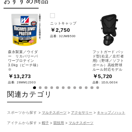
おすすめ商品
ニットキャップ
￥2,750
品番:
32JWB500
森永製菓／ウイダ
フットガード パッ
ー リカバリーパ
ド型(右足／左打者
ワープロテイン
用)（野球／ソフト
3.0kg（ピーチ味）
ボール）高校野球
※
ルール対応モデル
￥13,273
￥5,720
品番:
28MM12303
品番:
1DJLG034
関連カテゴリ
スポーツから探す
マルチスポーツ
アクセサリー
キャップ／ハット
アイテムから探す
帽子
競技用
マルチスポーツ