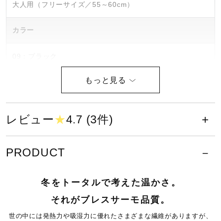
大人用（フリーサイズ／55～60cm）
健康／エクササイズ
カラー
ジュニア／キッズ
09：ブラック
13：ページエントブルー
メディカル
39：ダークカーキ
素材
レビュー
★
4.7 (3件)
コラボ／ライセンス
アクリル95％、ポリエステル4％、合成繊維（ブレスサー
モ）1％
PRODUCT
セール
原産国
冬をトータルで考えた温かさ。
その他
それがブレスサーモ品質。
インドネシア製
世の中には発熱力や吸湿力に優れたさまざまな繊維がありますが、