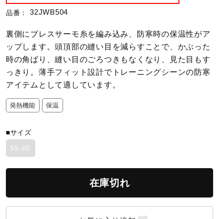
32JWB504
品番：
陸上競技
裏側にブレスサーモ糸を編み込み、防寒時の保温性がア
ップします。頭頂部の縫い目を減らすことで、かぶった
卓球
時の角ばり、縫い目のごろつきもなくなり、見た目もす
っきり。薄手フィット設計でトレーニングシーンの防寒
アイテムとして適しています。
ソフトボール
発熱機能
保温
柔道
■サイズ
55-60
ウィンタースポーツ
在庫切れ
ワーキング