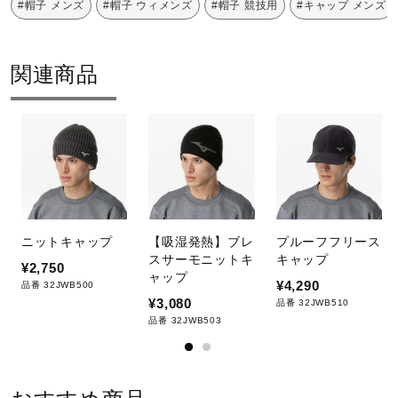
#帽子 メンズ
#帽子 ウィメンズ
#帽子 競技用
#キャップ メンズ
V
関連商品
i
d
ニットキャップ
【吸湿発熱】ブレ
プルーフフリース
スサーモニットキ
キャップ
¥2,750
e
ャップ
¥4,290
品番 32JWB500
¥3,080
品番 32JWB510
品番 32JWB503
o