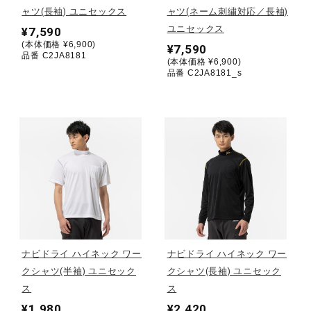
ャツ(長袖) ユニセックス
ャツ(ネーム刺繍対応／長袖)
ユニセックス
¥7,590
陸上競技
(本体価格 ¥6,900)
¥7,590
品番 C2JA8181
(本体価格 ¥6,900)
品番 C2JA8181_s
卓球
ソフトボール
柔道
ウィンタースポーツ
ナビドライ ハイネック ワー
ナビドライ ハイネック ワー
クシャツ(半袖) ユニセック
クシャツ(長袖) ユニセック
ワーキング
ス
ス
¥1,980
¥2,420