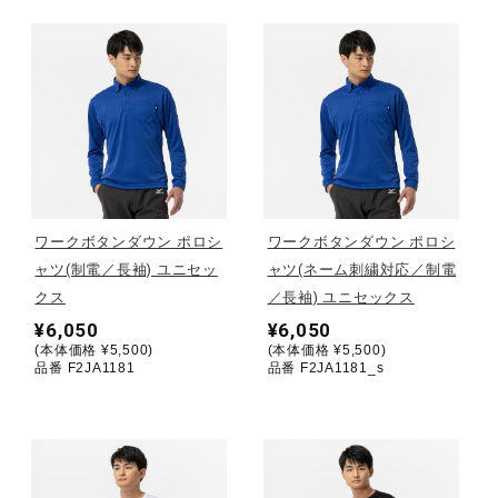
健康／エクササイズ
ジュニア／キッズ
メディカル
ワークボタンダウン ポロシ
ワークボタンダウン ポロシ
コラボ／ライセンス
ャツ(制電／長袖) ユニセッ
ャツ(ネーム刺繍対応／制電
クス
／長袖) ユニセックス
¥6,050
¥6,050
セール
(本体価格 ¥5,500)
(本体価格 ¥5,500)
品番 F2JA1181
品番 F2JA1181_s
その他