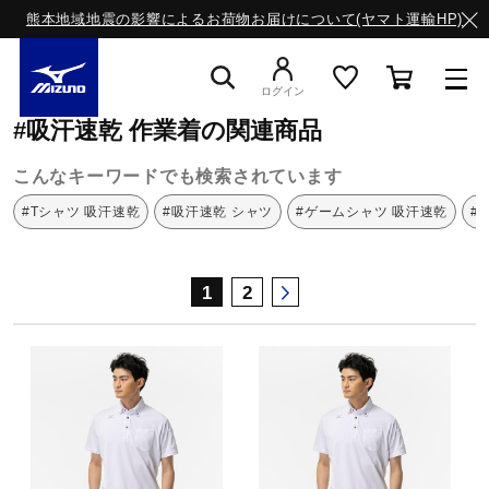
熊本地域地震の影響によるお荷物お届けについて(ヤマト運輸HP)
ミズノ公式オンライン
吸汗速乾
作業着
ログイン
#吸汗速乾 作業着の関連商品
スニーカー
こんなキーワードでも検索されています
#Tシャツ 吸汗速乾
#吸汗速乾 シャツ
#ゲームシャツ 吸汗速乾
#
ライフスタイルウエア
1
2
ランニング
サッカー／フットサル
トレーニング