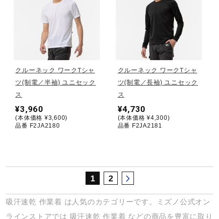
サポート
直営店一覧
クルーネック ワークTシャ
クルーネック ワークTシャ
取扱店一覧
ツ(制電／半袖) ユニセック
ツ(制電／長袖) ユニセック
ス
ス
¥3,960
¥4,730
(本体価格 ¥3,600)
(本体価格 ¥4,300)
品番 F2JA2180
品番 F2JA2181
1
2
吸汗速乾
作業着
は人気のカテゴリーです。ミズノ公式オン
ラインストアでは
吸汗速乾
作業着
などの商品を豊富に取り