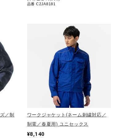
品番 C2JA8181
イズ／制
ワークジャケット(ネーム刺繍対応／
制電／春夏用) ユニセックス
¥8,140