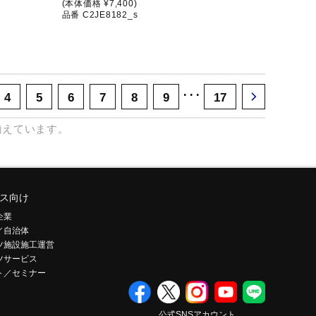
(本体価格 ¥7,400)
品番 C2JE8182_s
･･･
4
5
6
7
8
9
17
揃えています。
ス向け
企業
／自治体
ツ施設施工運営
ツサービス
ト／セミナー
公式SNSアカウント