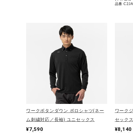
品番 C2JA
ワークボタンダウン ポロシャツ(ネー
ワークジ
ム刺繍対応／長袖) ユニセックス
セック
¥7,590
¥8,140