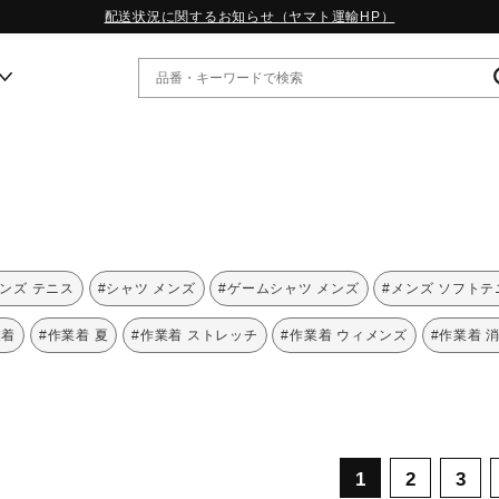
配送状況に関するお知らせ（ヤマト運輸HP）
ー
WP13.2｜特集
MORELIA LS｜特集
W.PROPHECY1｜特集
メンズ テニス
#シャツ メンズ
#ゲームシャツ メンズ
#メンズ ソフトテ
WP MAGIC MITA｜特集
WP STRAP｜特集
業着
#作業着 夏
#作業着 ストレッチ
#作業着 ウィメンズ
#作業着 
スペシャルカラーパック｜特集
WP STRAP 2｜特集
マーガレット・ハウエル｜特集
KICKS & ECHO｜特集
1
2
3