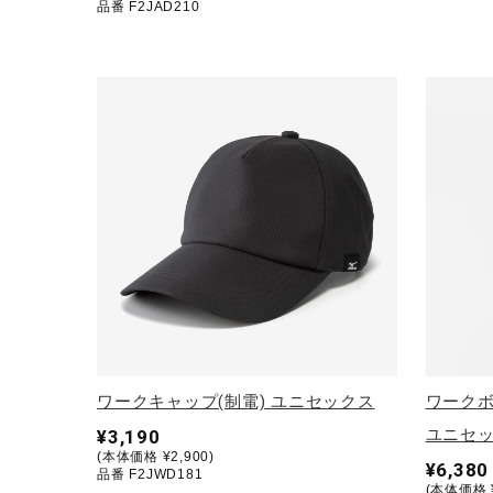
品番 F2JAD210
アウトドア／レイン
サポーター
健康／エクササイズ
ジュニア／キッズ
メディカル
コラボ／ライセンス
セール
その他
ワークキャップ(制電) ユニセックス
ワークボ
ユニセ
¥3,190
(本体価格 ¥2,900)
¥6,380
品番 F2JWD181
(本体価格 ¥