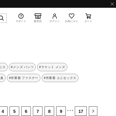
サポート
販売店
ログイン
お気に入り
カート
特集
ニス
#メンズ パンツ
#ラケット メンズ
消臭
#作業着 ファスナー
#作業着 ユニセックス
WAVE PROPHECY 13.2
･･･
4
5
6
7
8
9
17