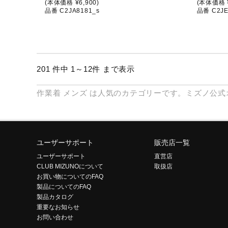
(本体価格 ¥6,900)
(本体価格 ¥
品番 C2JA8181_s
品番 C2JE
201 件中 1～12件 まで表示
作業着
メンズ
は人気のカテゴリーです。ミズノ公式
ユーザーサポート
販売店一覧
ユーザーサポート
直営店
CLUB MIZUNOについて
取扱店
お買い物についてのFAQ
製品についてのFAQ
製品カタログ
重要なお知らせ
お問い合わせ