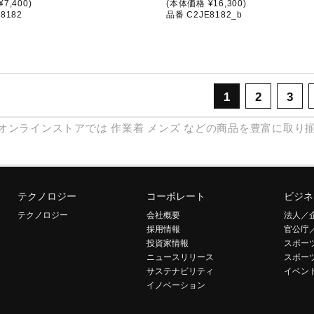
7,400)
(本体価格 ¥16,300)
8182
品番 C2JE8182_b
1
2
3
オンラインストアでは
作業着
メンズ
などの商品を豊富に取り
テクノロジー
コーポレート
ビジネ
テクノロジー
会社概要
法人／
採用情報
官公庁
投資家情報
スポー
ニュースリリース
スポー
サステナビリティ
イベン
イノベーション