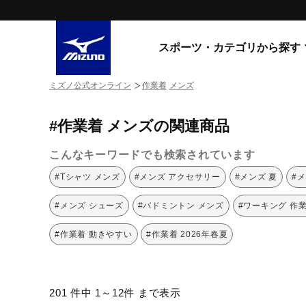
スポーツ・カテゴリから探す
ミズノ公式オンライン
作業着
メンズ
スニーカー
スニーカ
#作業着 メンズの関連商品
ライフスタイルウエア
すべてのシリーズ
ランニング
こんなキーワードでも検索されています
WAVE PROPHECY
MORELIA LS
サッカー／フットサル
#Tシャツ メンズ
#メンズ アクセサリー
#メンズ 夏
#
WAVE RIDER
トレーニング
MXR
#メンズ シューズ
#バドミントン メンズ
#ワーキング 作
ゴアテックス
野球
コラボレーション
#作業着 動きやすい
#作業着 2026年春夏
その他シリーズ
ゴルフ
スイム
スニーカー商品をすべて見る
201 件中 1～12件 まで表示
バレーボール