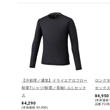
テニス／ソフトテニス
バドミントン
陸上競技
卓球
ソフトボール
柔道
ウィンタースポーツ
ワーキング
ウォーキングシューズ
【汗処理／通気】ドライエアロフロー
ロングタ
ライフスタイルグッズ
制電Tシャツ(制電／長袖) ユニセック
セック
インナー
ス
¥4,950
(本体価格 ¥
¥4,290
寝具／ミズノスリープ
品番 F2JB
(本体価格 ¥3,900)