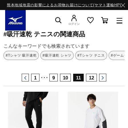
熊本地域地震の影響によるお荷物お届けについて(ヤマト運輸HP)
ミズノ公式オンライン
吸汗速乾
テニス
ログイン
#吸汗速乾 テニスの関連商品
スニーカー
こんなキーワードでも検索されています
#Tシャツ 吸汗速乾
#吸汗速乾 シャツ
#Tシャツ テニス
#ゲームシ
ライフスタイルウエア
･･･
1
9
10
11
12
ランニング
サッカー／フットサル
トレーニング