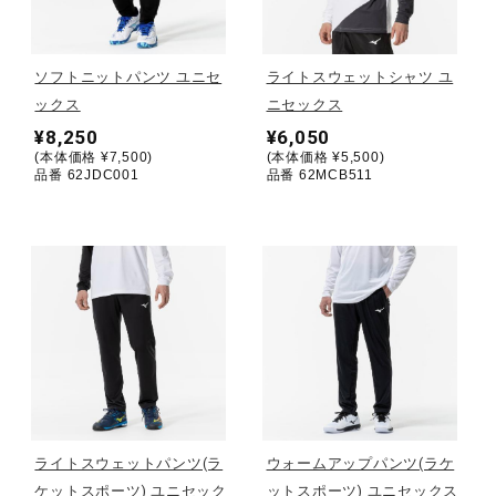
野球
ソフトニットパンツ ユニセ
ライトスウェットシャツ ユ
ックス
ニセックス
¥8,250
¥6,050
ゴルフ
(本体価格 ¥7,500)
(本体価格 ¥5,500)
品番 62JDC001
品番 62MCB511
スイム
バレーボール
テニス／ソフトテニス
ライトスウェットパンツ(ラ
ウォームアップパンツ(ラケ
バドミントン
ケットスポーツ) ユニセック
ットスポーツ) ユニセックス