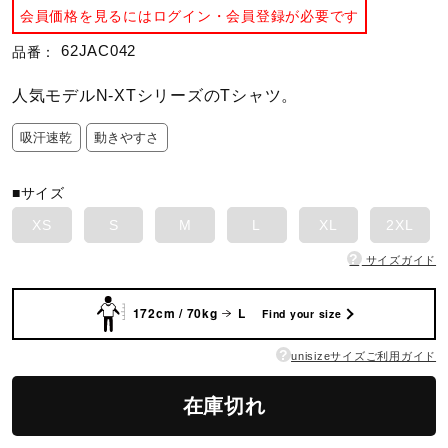
会員価格を見るにはログイン・会員登録が必要です
陸上競技
62JAC042
品番：
人気モデルN-XTシリーズのTシャツ。
卓球
吸汗速乾
動きやすさ
ソフトボール
■サイズ
XS
S
M
L
XL
2XL
?
サイズガイド
柔道
172cm / 70kg
L
Find your size
ウィンタースポーツ
?
unisizeサイズご利用ガイド
在庫切れ
ワーキング