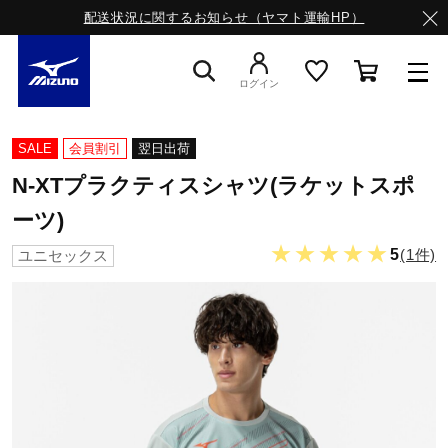
配送状況に関するお知らせ（ヤマト運輸HP）
ログイン
スニーカー
SALE
会員割引
翌日出荷
N-XTプラクティスシャツ(ラケットスポ
ライフスタイルウエア
ーツ)
★★★★★
5
(1件)
ユニセックス
ランニング
サッカー／フットサル
トレーニング