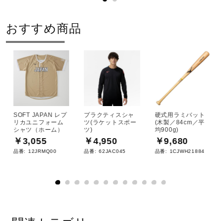
おすすめ商品
SOFT JAPAN レプ
プラクティスシャ
硬式用ラミバット
リカユニフォーム
ツ(ラケットスポー
(木製／84cm／平
シャツ（ホーム）
ツ)
均900g)
￥3,055
￥4,950
￥9,680
品番:
12JRMQ00
品番:
62JAC045
品番:
1CJWH21884