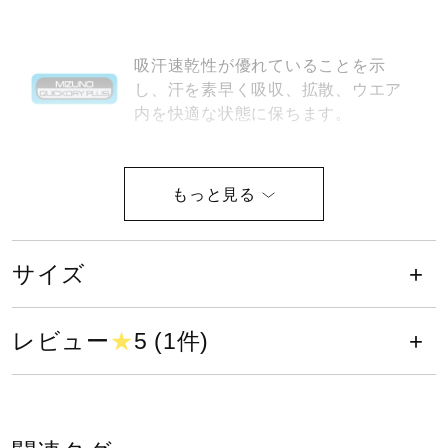
健康／エクササイズ
吸汗速乾性が優れていることを示
し、汗を素早く吸収、拡散、ウエア
ジュニア／キッズ
内を快適な状態に保ちます。
メディカル
動的機能裁断・機能素材選定など、
運動時の動きやすさを追求したウエ
ア設計。
コラボ／ライセンス
サイズ
サイズ
セール
レビュー
★
5 (1件)
XS、S、M、L、XL、2XL
その他
カラー