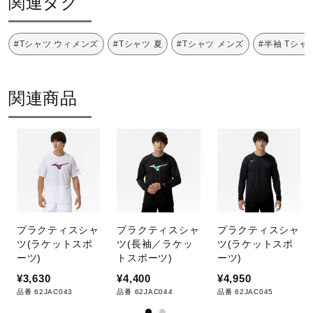
関連タグ
01：ホワイト
サポート
09：ブラック
14：ドレスネイビー
#Tシャツ ウィメンズ
#Tシャツ 夏
#Tシャツ メンズ
#半袖 Tシャ
直営店一覧
23：シトラスグリーン
関連商品
素材
取扱店一覧
ポリエステル100％
原産国
中国製
プラクティスシャ
プラクティスシャ
プラクティスシャ
ツ(ラケットスポ
ツ(長袖／ラケッ
ツ(ラケットスポ
発売シーズン
ーツ)
トスポーツ)
ーツ)
¥3,630
¥4,400
¥4,950
2025年春夏
品番 62JAC043
品番 62JAC044
品番 62JAC045