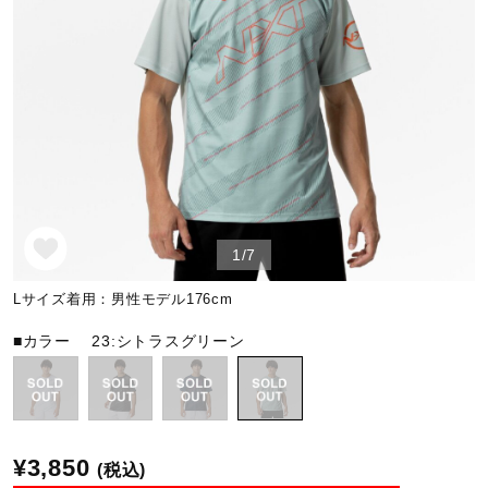
野球
ゴルフ
スイム
1/7
バレーボール
Lサイズ着用：男性モデル176cm
■カラー
23:シトラスグリーン
テニス／ソフトテニス
バドミントン
¥3,850
(税込)