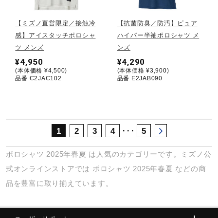
サポート
【ミズノ直営限定／接触冷
【抗菌防臭／防汚】ピュア
感】アイスタッチポロシャ
ハイパー半袖ポロシャツ メ
直営店一覧
ツ メンズ
ンズ
¥4,950
¥4,290
(本体価格 ¥4,500)
(本体価格 ¥3,900)
取扱店一覧
品番 C2JAC102
品番 E2JAB090
･･･
1
2
3
4
5
ポロシャツ
2025年春夏
は人気のカテゴリーです。ミズノ公
式オンラインストアでは
ポロシャツ
2025年春夏
などの商
品を豊富に取り揃えています。