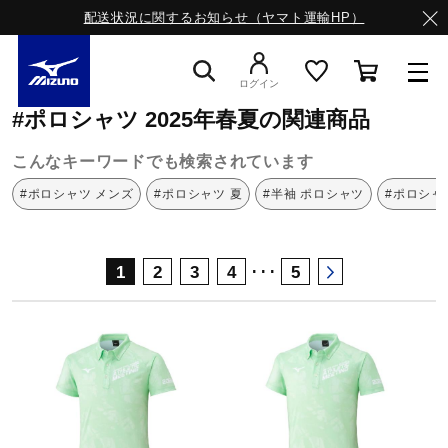
配送状況に関するお知らせ（ヤマト運輸HP）
ミズノ公式オンライン
ポロシャツ
2025年春夏
ログイン
#ポロシャツ 2025年春夏の関連商品
スニーカー
こんなキーワードでも検索されています
#ポロシャツ メンズ
#ポロシャツ 夏
#半袖 ポロシャツ
#ポロシャ
ライフスタイルウエア
･･･
1
2
3
4
5
ランニング
サッカー／フットサル
トレーニング