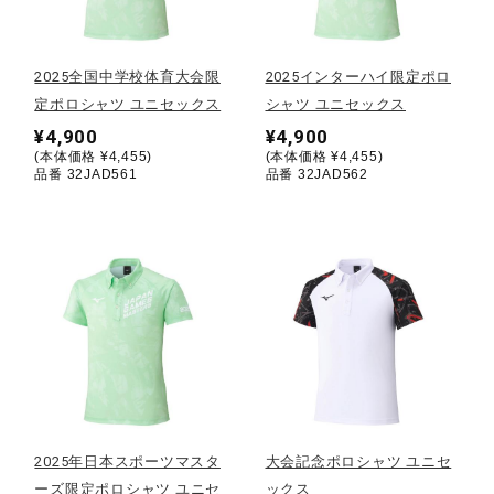
野球
2025全国中学校体育大会限
2025インターハイ限定ポロ
定ポロシャツ ユニセックス
シャツ ユニセックス
¥4,900
¥4,900
ゴルフ
(本体価格 ¥4,455)
(本体価格 ¥4,455)
品番 32JAD561
品番 32JAD562
スイム
バレーボール
テニス／ソフトテニス
2025年日本スポーツマスタ
大会記念ポロシャツ ユニセ
バドミントン
ーズ限定ポロシャツ ユニセ
ックス