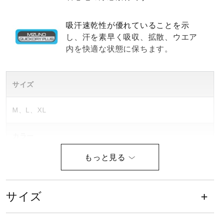
健康／エクササイズ
吸汗速乾性が優れていることを示
し、汗を素早く吸収、拡散、ウエア
ジュニア／キッズ
内を快適な状態に保ちます。
メディカル
サイズ
M、L、XL
コラボ／ライセンス
カラー
セール
01：ホワイト
04：シルバーグレー
その他
09：ブラック
サイズ
14：ネイビー