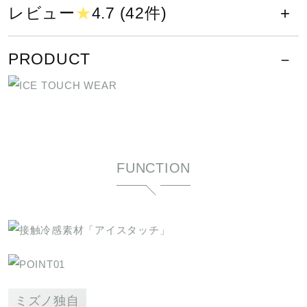
サポート
レビュー
★
4.7 (42件)
素材
ポリエステル55％、ポリエチレン45％
PRODUCT
直営店一覧
原産国
取扱店一覧
中国製
発売シーズン
FUNCTION
2025年春夏
ミズノ独自