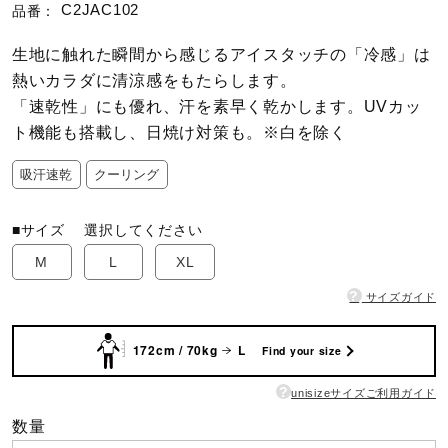
C2JAC102
品番：
陸上競技
生地に触れた瞬間から感じるアイスタッチの「冷感」は
熱いカラダに清涼感をもたらします。
「速乾性」にも優れ、汗を素早く乾かします。UVカッ
卓球
ト機能も搭載し、日焼け対策も。※白を除く
吸汗速乾
クーリング
ソフトボール
■サイズ
選択してください
M
L
XL
柔道
?
サイズガイド
ウィンタースポーツ
172cm / 70kg
L
Find your size
?
unisizeサイズご利用ガイド
ワーキング
数量