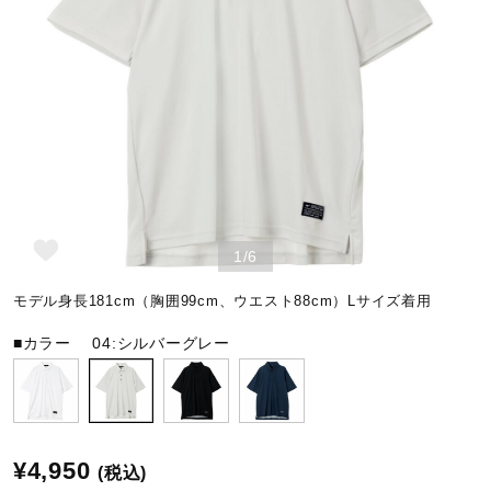
野球
ゴルフ
スイム
1/6
バレーボール
モデル身長181cm（胸囲99cm、ウエスト88cm）Lサイズ着用
■カラー
04:シルバーグレー
テニス／ソフトテニス
バドミントン
¥4,950
(税込)