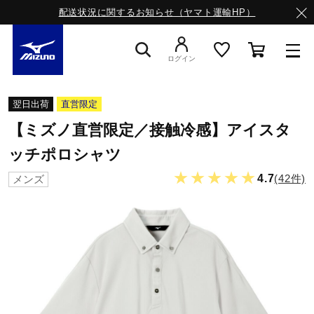
配送状況に関するお知らせ（ヤマト運輸HP）
ログイン
スニーカー
翌日出荷
直営限定
【ミズノ直営限定／接触冷感】アイスタ
ライフスタイルウエア
ッチポロシャツ
★★★★★
4.7
(42件)
メンズ
ランニング
サッカー／フットサル
トレーニング