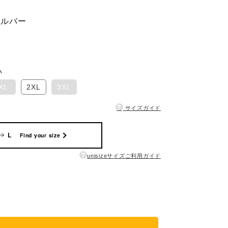
シルバー
い
XL
2XL
3XL
?
サイズガイド
L
Find your size
?
unisizeサイズご利用ガイド