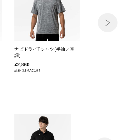
ナビドライTシャツ(半袖／杢
ナビドライニットロン
調)
¥3,960
¥2,860
品番 32MDC195
品番 32MAC194