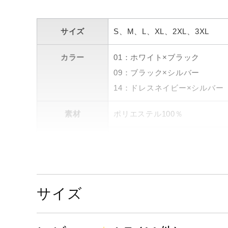
サイズ
S、M、L、XL、2XL、3XL
カラー
01：ホワイト×ブラック
09：ブラック×シルバー
14：ドレスネイビー×シルバー
素材
ポリエステル100％
原産国
タイ製
サステナビリテ
工程：Water Preserv
ィ
サイズ
発売シーズン
2025年春夏