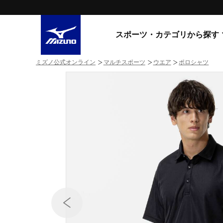
スポーツ・カテゴリから探す
ミズノ公式オンライン
マルチスポーツ
ウエア
ポロシャツ
スニーカー
スニーカ
ライフスタイルウエア
すべてのシリーズ
ランニング
WAVE PROPHECY
MORELIA LS
サッカー／フットサル
WAVE RIDER
トレーニング
MXR
ゴアテックス
野球
コラボレーション
その他シリーズ
ゴルフ
スイム
スニーカー商品をすべて見る
バレーボール