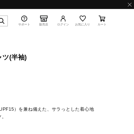
サポート
販売店
ログイン
お気に入り
カート
ツ(半袖)
特集
WAVE PROPHECY 13.2
UPF15）を兼ね備えた、サラっとした着心地
ツ。