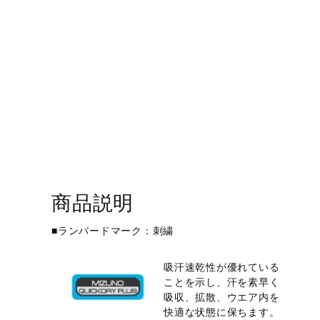
アウトドア／レイン
サポーター
健康／エクササイズ
ジュニア／キッズ
メディカル
コラボ／ライセンス
セール
その他
商品説明
■ランバードマーク：刺繍
吸汗速乾性が優れている
ことを示し、汗を素早く
吸収、拡散、ウエア内を
快適な状態に保ちます。