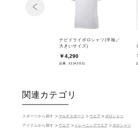
Prev
イTシャツ(半袖／Vネ
ナビドライポロシャツ(半袖／
大きいサイズ)
0
￥4,290
AC191
品番:
32JA2G11
関連カテゴリ
スポーツから探す
マルチスポーツ
ウエア
ポロシャツ
アイテムから探す
ウエア
トレーニングウエア
ポロシャツ