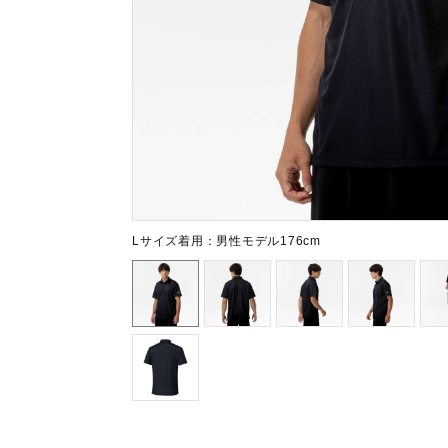
テニス／ソフトテニス
バドミントン
陸上競技
卓球
ソフトボール
柔道
ウィンタースポーツ
Lサイズ着用：男性モデル176cm
ワーキング
ウォーキングシューズ
ライフスタイルグッズ
インナー
寝具／ミズノスリープ