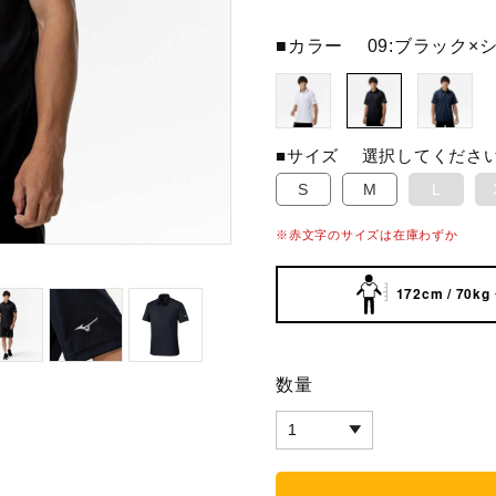
■カラー
09:ブラック×
■サイズ
選択してくださ
S
M
L
※赤文字のサイズは在庫わずか
172cm / 70kg
数量