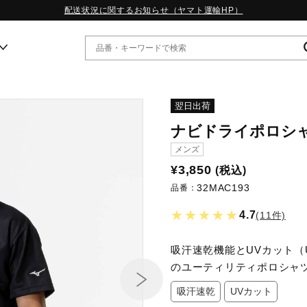
配送状況に関するお知らせ（ヤマト運輸HP）
ー
翌日出荷
ナビドライポロシャ
WP13.2｜特集
メンズ
MORELIA LS｜特集
¥3,850
(税込)
W.PROPHECY1｜特集
32MAC193
WP MAGIC MITA｜特集
品番：
WP STRAP｜特集
★★★★★
4.7
(11件)
スペシャルカラーパック｜特集
WP STRAP 2｜特集
マーガレット・ハウエル｜特集
吸汗速乾機能とUVカット（
KICKS & ECHO｜特集
のユーティリティポロシャ
吸汗速乾
UVカット