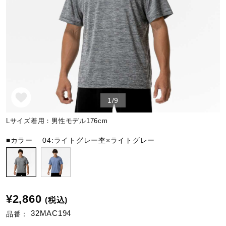
野球
ゴルフ
1/9
スイム
Lサイズ着用：男性モデル176cm
バレーボール
■カラー
04:ライトグレー杢×ライトグレー
テニス／ソフトテニス
¥2,860
(税込)
バドミントン
32MAC194
品番：