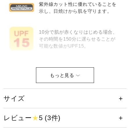
紫外線カット性に優れていることを
健康／エクササイズ
示し、日焼けから肌を守ります。
ジュニア／キッズ
10分で肌が赤くなりはじめる場合、
その時間を150分に遅らせることが
可能な数値がUPF15。
メディカル
コラボ／ライセンス
サイズ
S、M、L、XL、2XL
セール
サイズ
カラー
その他
レビュー
★
5 (3件)
04：ライトグレー杢×ライトグレー
15：ライトネイビー杢×ライトグレー