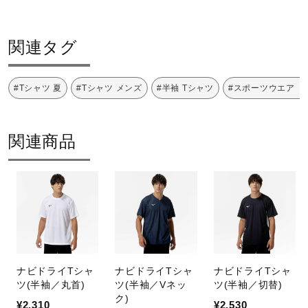
サポート
素材
関連タグ
直営店一覧
ポリエステル100％
#Tシャツ 夏
#Tシャツ メンズ
#半袖 Tシャツ
#スポーツウエア 
原産国
取扱店一覧
中国製
関連商品
サステナビリティ
工程：Water Preservation dyeという技法を採用すること
によって、通常の染色方法よりも50％以上の水の節約に配
慮した素材を使用しています。
ナビドライTシャ
ナビドライTシャ
ナビドライTシャ
発売シーズン
ツ(半袖／丸首)
ツ(半袖／Vネッ
ツ(半袖／切替)
ク)
¥2,310
¥2,530