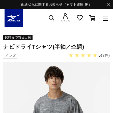
配送状況に関するお知らせ（ヤマト運輸HP）
ログイン
スニーカー
10時まで当日出荷
ナビドライTシャツ(半袖／杢調)
ライフスタイルウエア
★★★★★
5
(3件)
メンズ
ランニング
サッカー／フットサル
トレーニング