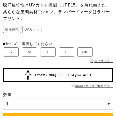
吸汗速乾性とUVカット機能（UPF15）を兼ね備えた、
柔らかな杢調素材Tシャツ。ランバードマークはラバー
陸上競技
プリント。
吸汗速乾
UVカット
卓球
■サイズ
選択してください
ソフトボール
S
M
L
XL
2XL
?
サイズガイド
柔道
172cm / 70kg
L
Find your size
?
unisizeサイズご利用ガイド
ウィンタースポーツ
数量
ワーキング