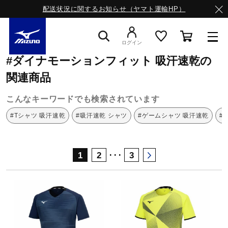
配送状況に関するお知らせ（ヤマト運輸HP）
ミズノ公式オンライン
ダイナモーションフィット
吸汗速乾
ログイン
#ダイナモーションフィット 吸汗速乾の
スニーカー
関連商品
こんなキーワードでも検索されています
ライフスタイルウエア
#Tシャツ 吸汗速乾
#吸汗速乾 シャツ
#ゲームシャツ 吸汗速乾
#
ランニング
･･･
1
2
3
サッカー／フットサル
トレーニング