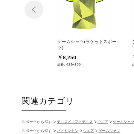
Prev
ャツ(ラケットスポー
ゲームシャツ(ラケットスポー
ツ)
0
￥8,250
C024
品番:
62JAB004
関連カテゴリ
スポーツから探す
テニス／ソフトテニス
ウエア
ゲームシャ
スポーツから探す
バドミントン
ウエア
ゲームシャツ