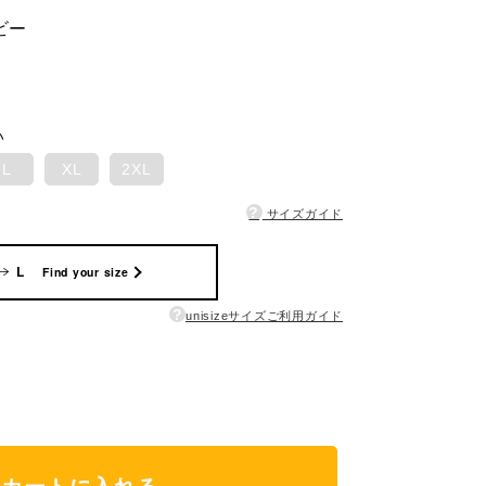
ビー
い
L
XL
2XL
?
サイズガイド
L
Find your size
?
unisizeサイズご利用ガイド