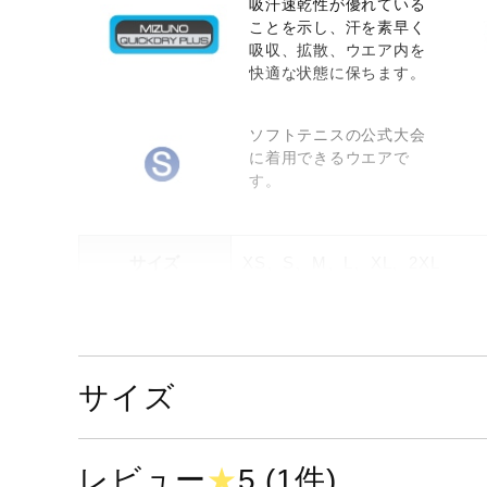
吸汗速乾性が優れている
ことを示し、汗を素早く
吸収、拡散、ウエア内を
快適な状態に保ちます。
ソフトテニスの公式大会
に着用できるウエアで
す。
サイズ
XS、S、M、L、XL、2XL
カラー
01：ホワイト
09：ブラック
14：ドレスネイビー
サイズ
素材
ポリエステル100％
レビュー
★
5 (1件)