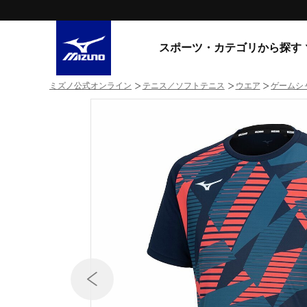
スポーツ・カテゴリから探す
ミズノ公式オンライン
テニス／ソフトテニス
ウエア
ゲームシ
スニーカー
スニーカ
ライフスタイルウエア
すべてのシリーズ
ランニング
WAVE PROPHECY
MORELIA LS
サッカー／フットサル
WAVE RIDER
トレーニング
MXR
ゴアテックス
野球
コラボレーション
その他シリーズ
ゴルフ
スイム
スニーカー商品をすべて見る
バレーボール