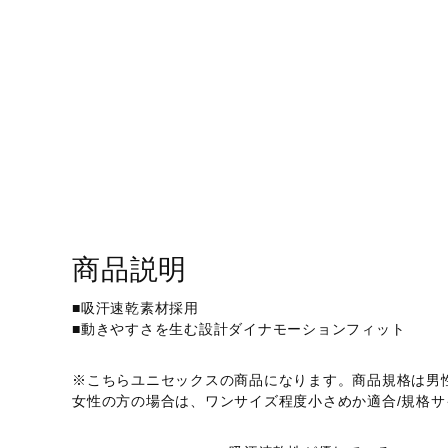
アウトドア／レイン
サポーター
健康／エクササイズ
ジュニア／キッズ
メディカル
コラボ／ライセンス
セール
その他
商品説明
■吸汗速乾素材採用
■動きやすさを生む設計ダイナモーションフィット
※こちらユニセックスの商品になります。商品規格は男
女性の方の場合は、ワンサイズ程度小さめか適合/規格