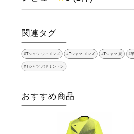
原産国
中国製
発売シーズン
2024年春夏
関連タグ
#Tシャツ ウィメンズ
#Tシャツ メンズ
#Tシャツ 夏
#
#Tシャツ バドミントン
おすすめ商品