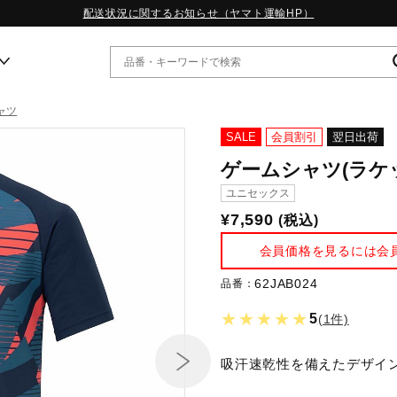
配送状況に関するお知らせ（ヤマト運輸HP）
ャツ
ー
SALE
会員割引
翌日出荷
ゲームシャツ(ラケ
WP13.2｜特集
ユニセックス
MORELIA LS｜特集
¥7,590
(税込)
W.PROPHECY1｜特集
WP MAGIC MITA｜特集
会員価格を見るには会
WP STRAP｜特集
スペシャルカラーパック｜特集
62JAB024
品番：
WP STRAP 2｜特集
★★★★★
5
(1件)
マーガレット・ハウエル｜特集
KICKS & ECHO｜特集
吸汗速乾性を備えたデザイ