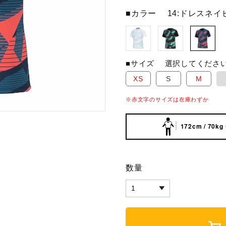
■カラー
14:ドレスネイ
■サイズ
選択してくださ
XS
S
M
※赤文字のサイズは在庫わずか
172cm / 70kg
数量