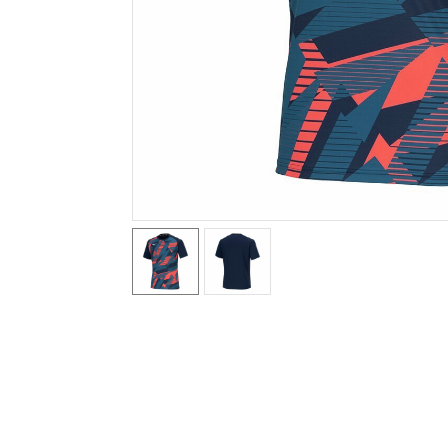
テニス／ソフトテニス
バドミントン
陸上競技
卓球
ソフトボール
柔道
ウィンタースポーツ
ワーキング
ウォーキングシューズ
ライフスタイルグッズ
インナー
寝具／ミズノスリープ