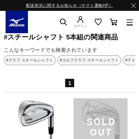
配送状況に関するお知らせ（ヤマト運輸HP）
ミズノ公式オンライン
スチールシャフト
5本組
ログイン
#スチールシャフト 5本組の関連商品
スニーカー
こんなキーワードでも検索されています
#クラブ スチールシャフト
#ゴルフクラブ スチールシャフト
#アイ
ライフスタイルウエア
1
ランニング
サッカー／フットサル
トレーニング