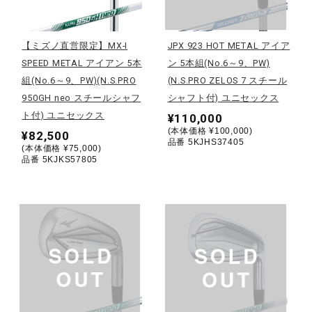
野球
【ミズノ直営限定】MX-I
JPX 923 HOT METAL アイア
SPEED METAL アイアン 5本
ン 5本組(No.6～9、PW)
組(No.6～9、PW)(N.S.PRO
(N.S.PRO ZELOS 7 スチール
ゴルフ
950GH neo スチールシャフ
シャフト付) ユニセックス
ト付) ユニセックス
¥110,000
(本体価格 ¥100,000)
¥82,500
スイム
品番 5KJHS37405
(本体価格 ¥75,000)
品番 5KJKS57805
バレーボール
テニス／ソフトテニス
バドミントン