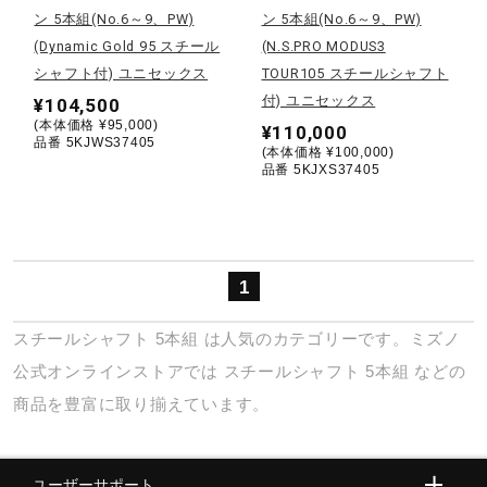
ン 5本組(No.6～9、PW)
ン 5本組(No.6～9、PW)
ウォーキングシューズ
(Dynamic Gold 95 スチール
(N.S.PRO MODUS3
シャフト付) ユニセックス
TOUR105 スチールシャフト
付) ユニセックス
¥104,500
ライフスタイルグッズ
(本体価格 ¥95,000)
¥110,000
品番 5KJWS37405
(本体価格 ¥100,000)
品番 5KJXS37405
インナー
寝具／ミズノスリープ
1
スチールシャフト
5本組
は人気のカテゴリーです。ミズノ
アウトドア／レイン
公式オンラインストアでは
スチールシャフト
5本組
などの
商品を豊富に取り揃えています。
サポーター
ユーザーサポート