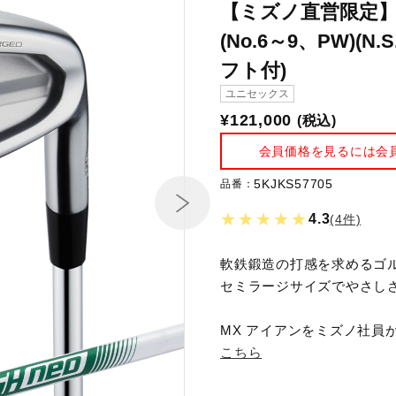
【ミズノ直営限定】MX
(No.6～9、PW)(N
フト付)
ユニセックス
¥121,000
(税込)
会員価格を見るには会
5KJKS57705
品番：
★★★★★
4.3
(4件)
軟鉄鍛造の打感を求めるゴ
セミラージサイズでやさし
MX アイアンをミズノ社員
こちら