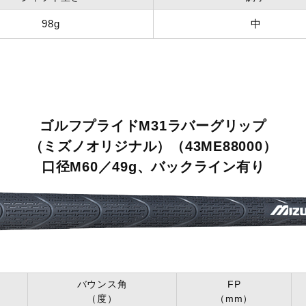
98g
中
ゴルフプライドM31ラバーグリップ
（ミズノオリジナル）（43ME88000）
口径M60／49g、バックライン有り
バウンス角
FP
（度）
（mm）