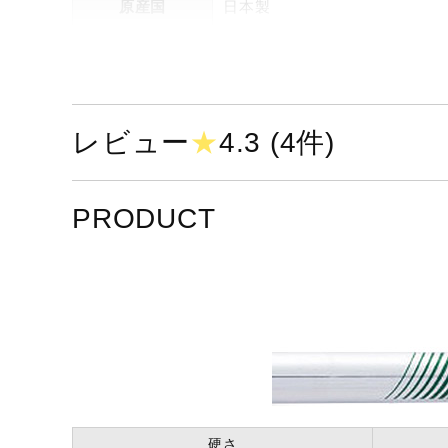
原産国
日本製
詳細
アイアン5本組（No.6～9、PW
仕上げ
ニッケルクロムメッキ・サテン
レビュー
★
4.3 (4件)
ロフト角（度）
No.6／27、No.7／30、No.8／
シャフト
N.S.PRO 950GH neo スチー
PRODUCT
グリップ
ゴルフプライドM31ラバーグリッ
口径M60／49g
バランス
No.6、No.7、No.8、No.9／D1
PW／D2
クラブ質量
S／約422g（No.7：参考値）
硬さ