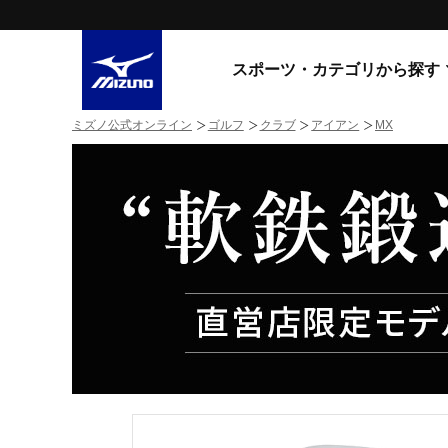
スポーツ・カテゴリから探す
ミズノ公式オンライン
ゴルフ
クラブ
アイアン
MX
スニーカー
スニーカ
ライフスタイルウエア
すべてのシリーズ
ランニング
WAVE PROPHECY
MORELIA LS
サッカー／フットサル
WAVE RIDER
トレーニング
MXR
ゴアテックス
野球
コラボレーション
その他シリーズ
ゴルフ
スイム
スニーカー商品をすべて見る
バレーボール