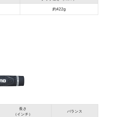
約422g
長さ
バランス
（インチ）