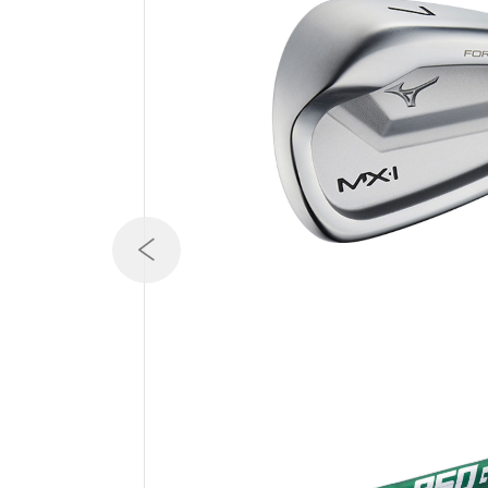
テニス／ソフトテニス
バドミントン
陸上競技
卓球
ソフトボール
柔道
ウィンタースポーツ
ワーキング
ウォーキングシューズ
ライフスタイルグッズ
インナー
寝具／ミズノスリープ