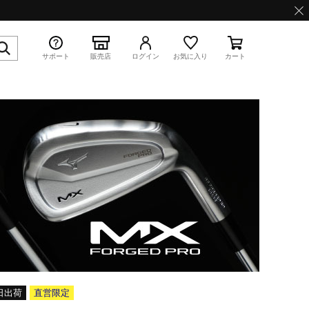
サポート
販売店
ログイン
お気に入り
カート
特集
WAVE PROPHECY 13.2
日出荷
直営限定