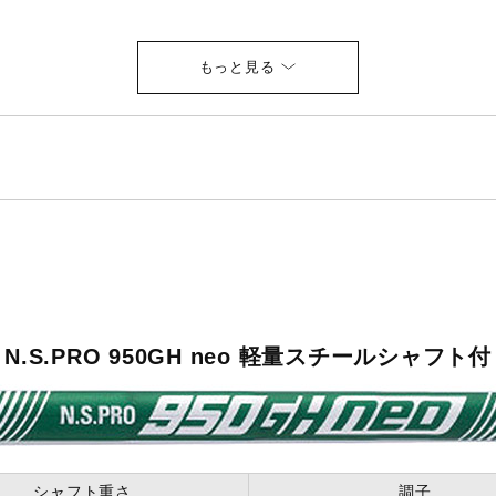
）
仕上げ
34、No.9／39、PW／44
ルシャフト (S／98g）
プ（ミズノオリジナル）（43ME88000）
N.S.PRO 950GH neo 軽量スチールシャフト付
シャフト重さ
調子