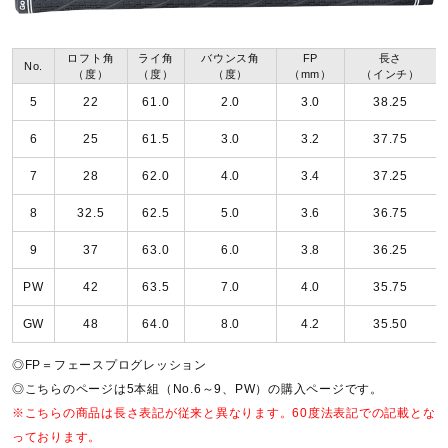
シャフト
ロフト角
ライ角
バウンス角
FP
長さ
No.
（度）
（度）
（度）
（mm）
（インチ）
N.S.PRO 950GH neo 軽量スチールシャフト（S／98g）
5
22
61.0
2.0
3.0
38.25
6
25
61.5
3.0
3.2
37.75
グリップ
7
28
62.0
4.0
3.4
37.25
ゴルフプライドM31ラバーグリップ（ミズノオリジナル）
8
32.5
62.5
5.0
3.6
36.75
（43ME88000）
口径M60／49g
9
37
63.0
6.0
3.8
36.25
PW
42
63.5
7.0
4.0
35.75
バランス
GW
48
64.0
8.0
4.2
35.50
No.6／D1、No.7／D1、No.8／D1、No.9／D1、PW／D1
◎FP＝フェースプログレッション
◎こちらのページは5本組（No.6～9、PW）の購入ページです。
クラブ質量
※こちらの商品は長さ表記が従来と異なります。60度法表記での記載とな
っております。