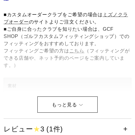
健康／エクササイズ
■カスタムオーダークラブをご希望の場合は
ミズノクラ
ブオーダー
のサイトよりご注文ください。
ジュニア／キッズ
■ご自身に合ったクラブを知りたい場合は、GCF
SHOP（ゴルフカスタムフィッティングショップ）での
フィッティングをおすすめしております。
メディカル
フィッティングご希望の方は
こちら
（フィッティングが
できる店舗や、ネット予約のページをご案内していま
す。）
コラボ／ライセンス
素材
セール
No.6～7
本体：ニッケル・クロムモリブデン鋼 精密鋳造
その他
キャビティ部：タングステンウエイト
レビュー
★
3 (1件)