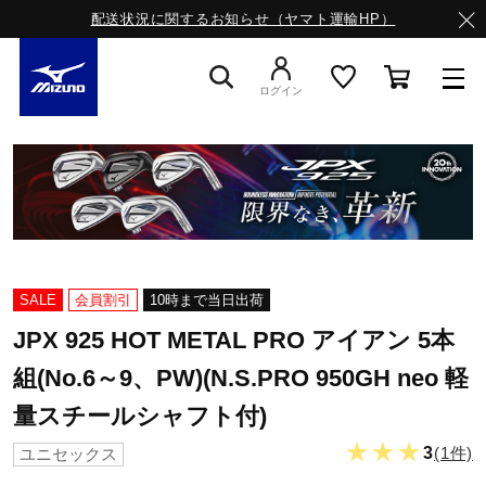
配送状況に関するお知らせ（ヤマト運輸HP）
ログイン
スニーカー
ライフスタイルウエア
SALE
会員割引
10時まで当日出荷
ランニング
JPX 925 HOT METAL PRO アイアン 5本
組(No.6～9、PW)(N.S.PRO 950GH neo 軽
サッカー／フットサル
量スチールシャフト付)
★★★
3
(1件)
ユニセックス
トレーニング