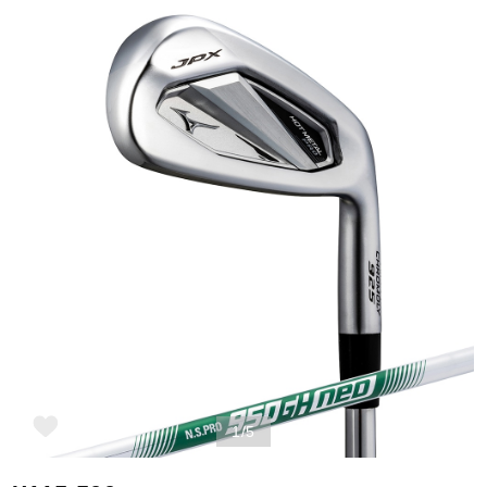
野球
ゴルフ
スイム
バレーボール
テニス／ソフトテニス
1/5
バドミントン