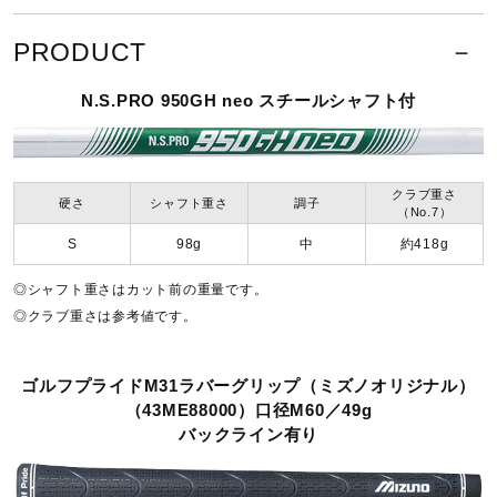
No.8～9、PW
サポート
ニッケル・クロムモリブデン鋼 精密鋳造
PRODUCT
直営店一覧
原産国
N.S.PRO 950GH neo スチールシャフト付
日本製
取扱店一覧
クラブ重さ
硬さ
シャフト重さ
調子
仕上げ
（No.7）
S
98g
中
約418g
No.6～8：ニッケルクロムメッキ・ホワイトサテンブラッシ
◎シャフト重さはカット前の重量です。
ュ・ミラー仕上げ、EF・TPE複合バッジ
◎クラブ重さは参考値です。
No.9、PW：ニッケルクロムメッキ・ホワイトサテンブラッ
シュ・ミラー仕上げ、EF・ABS複合バッジ
ゴルフプライドM31ラバーグリップ（ミズノオリジナル）
（43ME88000）口径M60／49g
ロフト角（度）
バックライン有り
No.6／25、No.7／28、No.8／32.5、No.9／37、PW／42