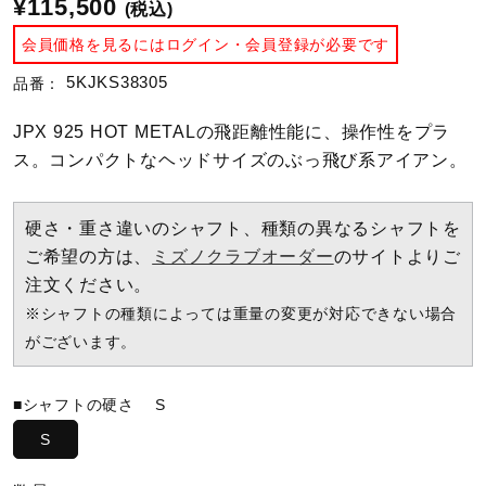
¥115,500
(税込)
会員価格を見るにはログイン・会員登録が必要です
陸上競技
5KJKS38305
品番：
卓球
JPX 925 HOT METALの飛距離性能に、操作性をプラ
ス。コンパクトなヘッドサイズのぶっ飛び系アイアン。
ソフトボール
硬さ・重さ違いのシャフト、種類の異なるシャフトを
ご希望の方は、
ミズノクラブオーダー
のサイトよりご
注文ください。
柔道
※シャフトの種類によっては重量の変更が対応できない場合
がございます。
ウィンタースポーツ
■シャフトの硬さ
S
S
ワーキング