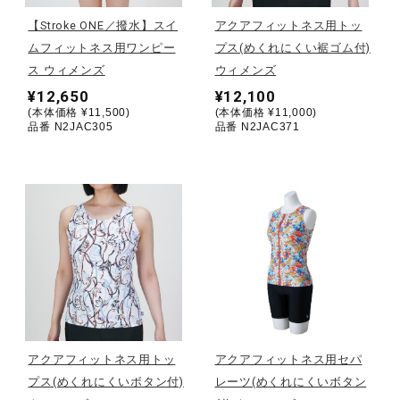
【Stroke ONE／撥水】スイ
アクアフィットネス用トッ
陸上競技
ムフィットネス用ワンピー
プス(めくれにくい裾ゴム付)
ス ウィメンズ
ウィメンズ
¥12,650
¥12,100
卓球
(本体価格 ¥11,500)
(本体価格 ¥11,000)
品番 N2JAC305
品番 N2JAC371
ソフトボール
柔道
ウィンタースポーツ
アクアフィットネス用トッ
アクアフィットネス用セパ
ワーキング
プス(めくれにくいボタン付)
レーツ(めくれにくいボタン