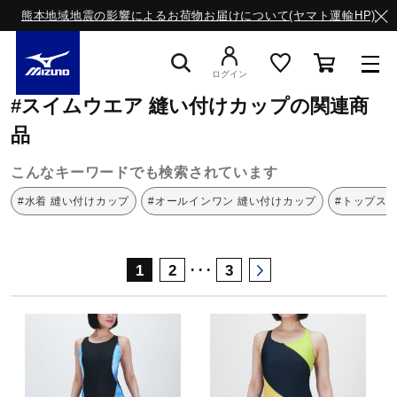
熊本地域地震の影響によるお荷物お届けについて(ヤマト運輸HP)
ミズノ公式オンライン
スイムウエア
縫い付けカップ
ログイン
#スイムウエア 縫い付けカップの関連商
スニーカー
品
こんなキーワードでも検索されています
ライフスタイルウエア
#水着 縫い付けカップ
#オールインワン 縫い付けカップ
#トップス
ランニング
･･･
1
2
3
サッカー／フットサル
トレーニング