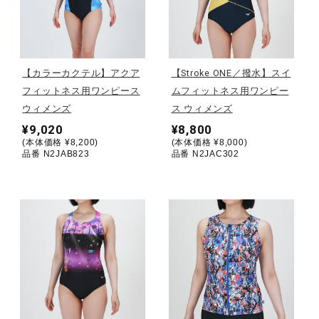
野球
【カラーカクテル】アクア
【Stroke ONE／撥水】スイ
フィットネス用ワンピース
ムフィットネス用ワンピー
ゴルフ
ウィメンズ
ス ウィメンズ
¥9,020
¥8,800
(本体価格 ¥8,200)
(本体価格 ¥8,000)
スイム
品番 N2JAB823
品番 N2JAC302
バレーボール
テニス／ソフトテニス
バドミントン