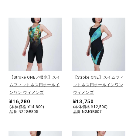
健康／エクササイズ
ジュニア／キッズ
メディカル
コラボ／ライセンス
【Stroke ONE／撥水】スイ
【Stroke ONE】スイムフィ
ムフィットネス用オールイ
ットネス用オールインワン
ンワン ウィメンズ
ウィメンズ
セール
¥16,280
¥13,750
(本体価格 ¥14,800)
(本体価格 ¥12,500)
品番 N2JGB805
品番 N2JGB807
その他