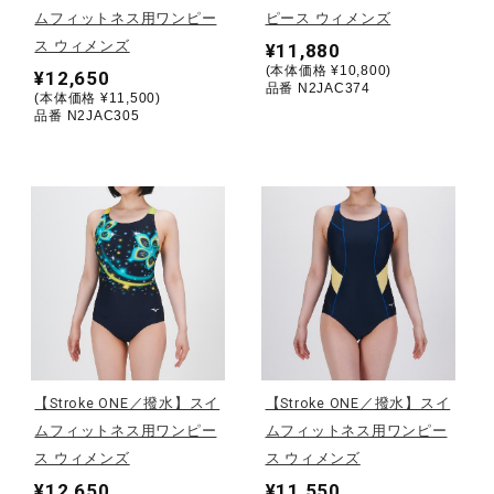
ムフィットネス用ワンピー
ピース ウィメンズ
ス ウィメンズ
¥11,880
陸上競技
(本体価格 ¥10,800)
¥12,650
品番 N2JAC374
(本体価格 ¥11,500)
品番 N2JAC305
卓球
ソフトボール
柔道
ウィンタースポーツ
【Stroke ONE／撥水】スイ
【Stroke ONE／撥水】スイ
ムフィットネス用ワンピー
ムフィットネス用ワンピー
ワーキング
ス ウィメンズ
ス ウィメンズ
¥12,650
¥11,550