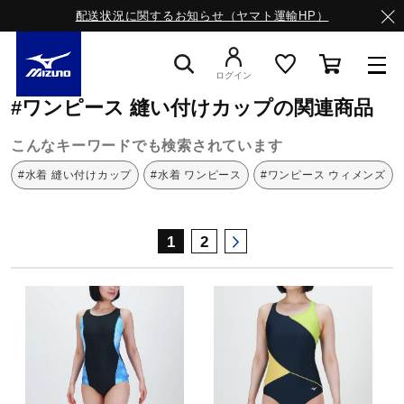
配送状況に関するお知らせ（ヤマト運輸HP）
ミズノ公式オンライン
ワンピース
縫い付けカップ
ログイン
#ワンピース 縫い付けカップの関連商品
スニーカー
こんなキーワードでも検索されています
#水着 縫い付けカップ
#水着 ワンピース
#ワンピース ウィメンズ
ライフスタイルウエア
1
2
ランニング
サッカー／フットサル
トレーニング