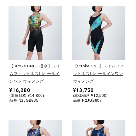
健康／エクササイズ
ジュニア／キッズ
メディカル
【Stroke ONE／撥水】スイ
【Stroke ONE】スイムフィ
コラボ／ライセンス
ムフィットネス用オールイ
ットネス用オールインワン
ンワン ウィメンズ
ウィメンズ
¥16,280
¥13,750
セール
(本体価格 ¥14,800)
(本体価格 ¥12,500)
品番 N2JGB805
品番 N2JGB807
その他