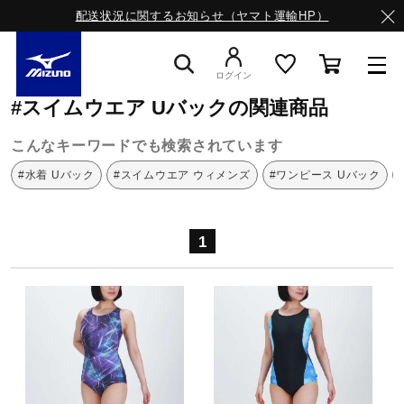
配送状況に関するお知らせ（ヤマト運輸HP）
ミズノ公式オンライン
スイムウエア
Uバック
ログイン
#スイムウエア Uバックの関連商品
スニーカー
こんなキーワードでも検索されています
#水着 Uバック
#スイムウエア ウィメンズ
#ワンピース Uバック
ライフスタイルウエア
1
ランニング
サッカー／フットサル
トレーニング