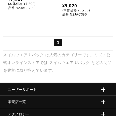
(本体価格 ¥7,200)
¥9,020
品番 N2JAC320
ウォーキングシューズ
(本体価格 ¥8,200)
品番 N2JAC390
ライフスタイルグッズ
1
インナー
スイムウエア
Uバック
は人気のカテゴリーです。ミズノ公
式オンラインストアでは
スイムウエア
Uバック
などの商品
寝具／ミズノスリープ
を豊富に取り揃えています。
アウトドア／レイン
ユーザーサポート
販売店一覧
サポーター
テクノロジー