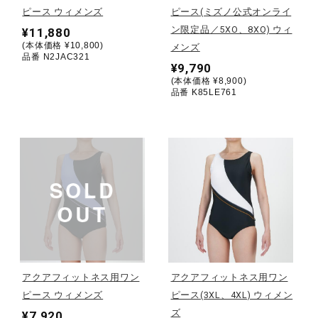
ピース ウィメンズ
ピース(ミズノ公式オンライ
ン限定品／5XO、8XO) ウィ
¥11,880
陸上競技
(本体価格 ¥10,800)
メンズ
品番 N2JAC321
¥9,790
(本体価格 ¥8,900)
卓球
品番 K85LE761
ソフトボール
柔道
ウィンタースポーツ
アクアフィットネス用ワン
アクアフィットネス用ワン
ワーキング
ピース ウィメンズ
ピース(3XL、4XL) ウィメン
ズ
¥7,920