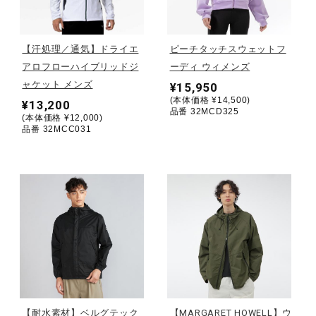
野球
【汗処理／通気】ドライエ
ピーチタッチスウェットフ
アロフローハイブリッドジ
ーディ ウィメンズ
ャケット メンズ
¥15,950
ゴルフ
(本体価格 ¥14,500)
¥13,200
品番 32MCD325
(本体価格 ¥12,000)
品番 32MCC031
スイム
バレーボール
テニス／ソフトテニス
バドミントン
【耐水素材】ベルグテック
【MARGARET HOWELL】ウ