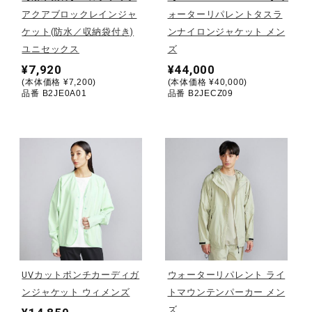
アクアブロックレインジャ
ォーターリパレントタスラ
陸上競技
ケット(防水／収納袋付き)
ンナイロンジャケット メン
ユニセックス
ズ
¥7,920
¥44,000
卓球
(本体価格 ¥7,200)
(本体価格 ¥40,000)
品番 B2JE0A01
品番 B2JECZ09
ソフトボール
柔道
ウィンタースポーツ
UVカットポンチカーディガ
ウォーターリパレント ライ
ワーキング
ンジャケット ウィメンズ
トマウンテンパーカー メン
ズ