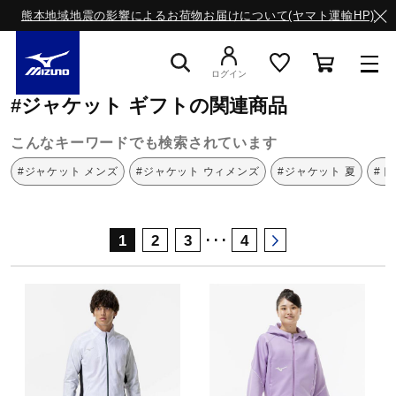
熊本地域地震の影響によるお荷物お届けについて(ヤマト運輸HP)
ミズノ公式オンライン
ジャケット
ギフト
ログイン
#ジャケット ギフトの関連商品
スニーカー
こんなキーワードでも検索されています
#ジャケット メンズ
#ジャケット ウィメンズ
#ジャケット 夏
#ト
ライフスタイルウエア
･･･
1
2
3
4
ランニング
サッカー／フットサル
トレーニング