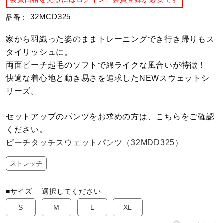
32MCD325
品番：
陸上競技
家から羽織った姿のままトレーニングでき行き帰りもス
タイリッシュに。
卓球
両面ピーチ起毛のソフトで綿ライクな風合いが特徴！
快適な着心地と動き易さを追求したNEWスウェットシ
リーズ。
ソフトボール
セットアップのパンツをお求めの方は、こちらをご確認
ください。
柔道
ピーチタッチスウェットパンツ（32MDD325）
ストレッチ
ウィンタースポーツ
■サイズ
選択してください
ワーキング
S
M
L
XL