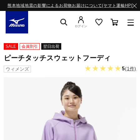
熊本地域地震の影響によるお荷物お届けについて(ヤマト運輸HP)
ログイン
スニーカー
SALE
会員割引
翌日出荷
ピーチタッチスウェットフーディ
ライフスタイルウエア
★★★★★
5
(1件)
ウィメンズ
ランニング
サッカー／フットサル
トレーニング