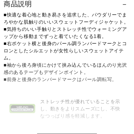
商品説明
健康／エクササイズ
■快適な着心地と動き易さを追求した、パウダリーでま
ろやかな肌触りのいいスウェットフーディジャケット。
ジュニア／キッズ
■気持ちのいい手触りとストレッチ性でウォーミングア
ップから移動までずっと着ていたくなる1着。
■右ポケット横と後身のパール調ランバードマークとコ
メディカル
ロンとしたシルエットが女性らしいスウェットアイテ
ム。
■袖から後ろ身頃にかけて挟み込んでいるほんのり光沢
感のあるテープもデザインポイント。
コラボ／ライセンス
■前身と後身のランバードマークはパール調転写。
セール
ストレッチ性が優れていることを示
し、動きをよりスムーズにし、不快
その他
なつっぱり感を軽減します。