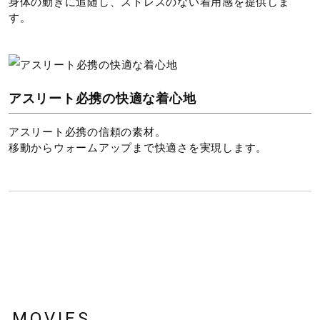
身体の動きに追随し、ストレスのない着用感を提供しま
す。
カラー
02：オフホワイト
09：ブラック杢
67：ライラックパープル
アスリート必携の快適な着心地
アスリート必携の信頼の素材。
素材
移動からウォームアップまで快適さを実現します。
ポリエステル95％、ポリウレタン5％
原産国
インドネシア製
サステナビリティ
MOVIES