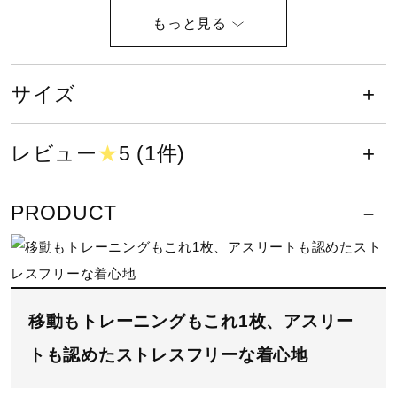
サポート
液温は40℃を限度とし、洗濯機で弱
い洗濯ができる
直営店一覧
サイズ
取扱店一覧
塩素系及び酸素系漂白剤の使用禁止
レビュー
★
5 (1件)
PRODUCT
タンブル乾燥禁止
移動もトレーニングもこれ1枚、アスリー
トも認めたストレスフリーな着心地
底面温度120℃を限度としてアイロ