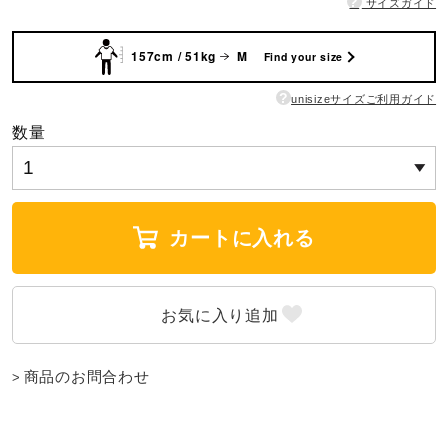
?
サイズガイド
ウォーキングシューズ
157cm / 51kg
M
Find your size
?
unisizeサイズご利用ガイド
ライフスタイルグッズ
数量
インナー
カートに入れる
寝具／ミズノスリープ
アウトドア／レイン
商品のお問合わせ
サポーター