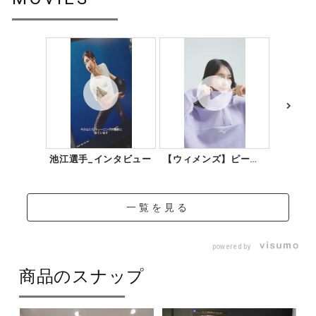
材料：この商品には、リサイクルポリエステル繊維が50％
以上使用されています。
発売シーズン
2026年春夏
池江選手_インタビュー
【ウィメンズ】ピーチ
【ウィメ
タッチスウェット_...
タッチ&
ス...
一覧を見る
powered by
商品のスナップ