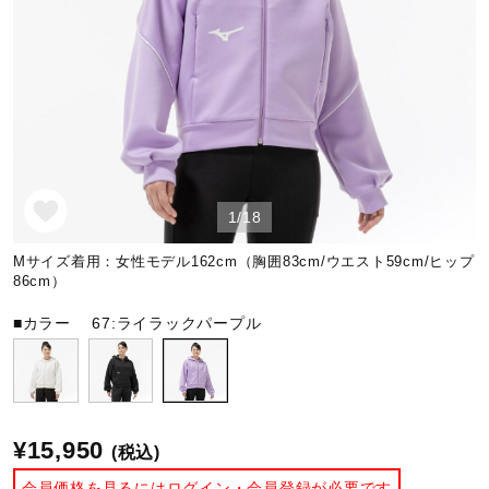
野球
ゴルフ
1/18
スイム
Mサイズ着用：女性モデル162cm（胸囲83cm/ウエスト59cm/ヒップ
86cm）
バレーボール
■カラー
67:ライラックパープル
テニス／ソフトテニス
¥15,950
(税込)
バドミントン
会員価格を見るにはログイン・会員登録が必要です