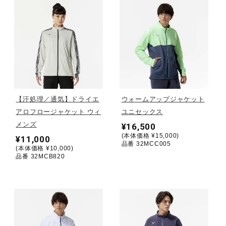
健康／エクササイズ
ジュニア／キッズ
メディカル
【汗処理／通気】ドライエ
ウォームアップジャケット
アロフロージャケット ウィ
ユニセックス
コラボ／ライセンス
メンズ
¥16,500
(本体価格 ¥15,000)
¥11,000
品番 32MCC005
(本体価格 ¥10,000)
品番 32MCB820
セール
その他