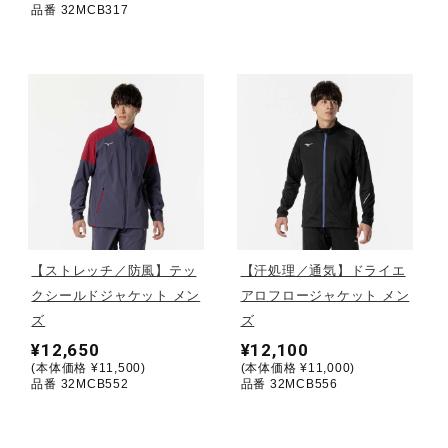
品番 32MCB317
ウォーキングシューズ
ライフスタイルグッズ
インナー
寝具／ミズノスリープ
【ストレッチ／防風】テッ
【汗処理／通気】ドライエ
クシールドジャケット メン
アロフロージャケット メン
ズ
ズ
アウトドア／レイン
¥12,650
¥12,100
(本体価格 ¥11,500)
(本体価格 ¥11,000)
品番 32MCB552
品番 32MCB556
サポーター