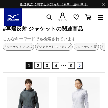
配送状況に関するお知らせ（ヤマト運輸HP）
ミズノ公式オンライン
再帰反射
ジャケット
ログイン
#再帰反射 ジャケットの関連商品
スニーカー
こんなキーワードでも検索されています
#ジャケット メンズ
#ジャケット ウィメンズ
#ジャケット 夏
#ト
ライフスタイルウエア
･･･
1
2
3
4
9
ランニング
サッカー／フットサル
トレーニング