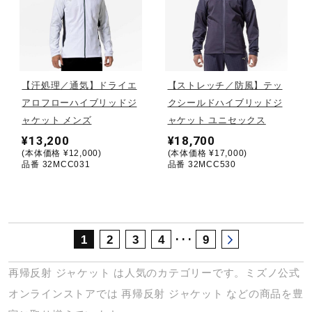
サポート
直営店一覧
【汗処理／通気】ドライエ
【ストレッチ／防風】テッ
アロフローハイブリッドジ
クシールドハイブリッドジ
取扱店一覧
ャケット メンズ
ャケット ユニセックス
¥13,200
¥18,700
(本体価格 ¥12,000)
(本体価格 ¥17,000)
品番 32MCC031
品番 32MCC530
･･･
1
2
3
4
9
再帰反射
ジャケット
は人気のカテゴリーです。ミズノ公式
オンラインストアでは
再帰反射
ジャケット
などの商品を豊