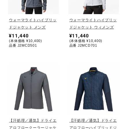
野球
ウォーマライトハイブリッ
ウォーマライトハイブリッ
ドジャケット メンズ
ドジャケット ウィメンズ
¥11,440
¥11,440
ゴルフ
(本体価格 ¥10,400)
(本体価格 ¥10,400)
品番 J2MCD501
品番 J2MCD701
スイム
バレーボール
テニス／ソフトテニス
【汗処理／通気】ドライエ
【汗処理／通気】ドライエ
バドミントン
アロフロークーラージャケ
アロフローハイブリッドジ