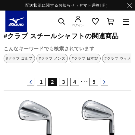
配送状況に関するお知らせ（ヤマト運輸HP）
ミズノ公式オンライン
クラブ
スチールシャフト
ログイン
#クラブ スチールシャフトの関連商品
スニーカー
こんなキーワードでも検索されています
#クラブ ゴルフ
#クラブ メンズ
#クラブ 日本製
#クラブ ウィメ
ライフスタイルウエア
･･･
1
2
3
4
5
ランニング
サッカー／フットサル
トレーニング