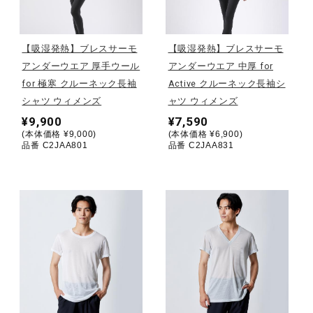
野球
【吸湿発熱】ブレスサーモ
【吸湿発熱】ブレスサーモ
アンダーウエア 厚手ウール
アンダーウエア 中厚 for
for 極寒 クルーネック長袖
Active クルーネック長袖シ
ゴルフ
シャツ ウィメンズ
ャツ ウィメンズ
¥9,900
¥7,590
(本体価格 ¥9,000)
(本体価格 ¥6,900)
スイム
品番 C2JAA801
品番 C2JAA831
バレーボール
テニス／ソフトテニス
バドミントン