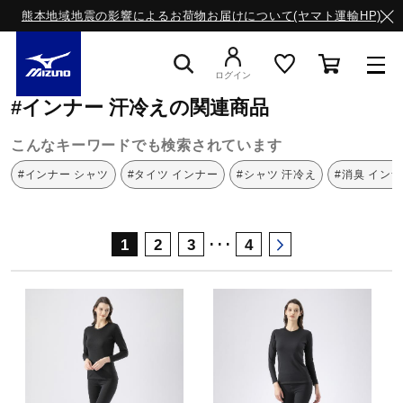
熊本地域地震の影響によるお荷物お届けについて(ヤマト運輸HP)
ミズノ公式オンライン
インナー
汗冷え
ログイン
#インナー 汗冷えの関連商品
スニーカー
こんなキーワードでも検索されています
#インナー シャツ
#タイツ インナー
#シャツ 汗冷え
#消臭 イン
ライフスタイルウエア
･･･
1
2
3
4
ランニング
サッカー／フットサル
トレーニング