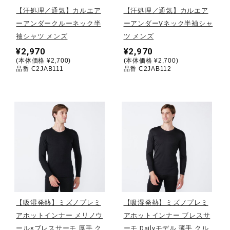
【汗処理／通気】カルエア
【汗処理／通気】カルエア
陸上競技
ーアンダークルーネック半
ーアンダーVネック半袖シャ
袖シャツ メンズ
ツ メンズ
¥2,970
¥2,970
卓球
(本体価格 ¥2,700)
(本体価格 ¥2,700)
品番 C2JAB111
品番 C2JAB112
ソフトボール
柔道
ウィンタースポーツ
【吸湿発熱】ミズノプレミ
【吸湿発熱】ミズノプレミ
ワーキング
アホットインナー メリノウ
アホットインナー ブレスサ
ール×ブレスサーモ 厚手 ク
ーモ Dailyモデル 薄手 クル