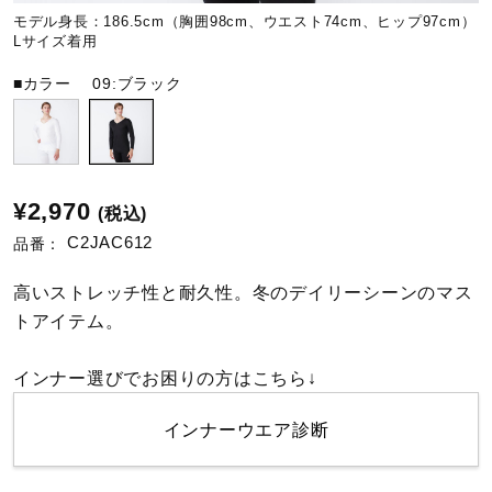
モデル身長：186.5cm（胸囲98cm、ウエスト74cm、ヒップ97cm）
Lサイズ着用
陸上競技
■カラー
09:ブラック
卓球
¥2,970
ソフトボール
(税込)
C2JAC612
品番：
柔道
高いストレッチ性と耐久性。冬のデイリーシーンのマス
トアイテム。
ウィンタースポーツ
インナー選びでお困りの方はこちら↓
インナーウエア診断
ワーキング