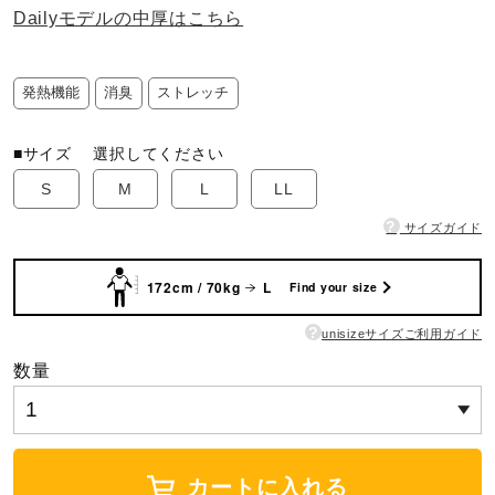
Dailyモデルの中厚はこちら
ウォーキングシューズ
発熱機能
消臭
ストレッチ
ライフスタイルグッズ
■サイズ
選択してください
S
M
L
LL
インナー
?
サイズガイド
寝具／ミズノスリープ
172cm / 70kg
L
Find your size
?
unisizeサイズご利用ガイド
アウトドア／レイン
数量
サポーター
カートに入れる