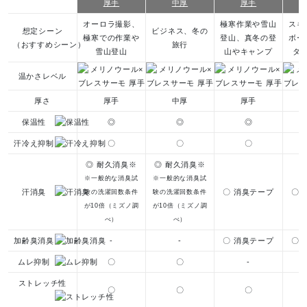
厚手
中厚
厚手
オーロラ撮影、
極寒作業や雪山
スキ
想定シーン
ビジネス、冬の
極寒での作業や
登山、真冬の登
ボー
（おすすめシーン）
旅行
雪⼭登⼭
山やキャンプ
タ
温かさレベル
厚さ
厚手
中厚
厚手
保温性
◎
◎
◎
汗冷え抑制
〇
〇
〇
◎ 耐久消臭※
◎ 耐久消臭※
※一般的な消臭試
※一般的な消臭試
汗消臭
〇 消臭テープ
〇 
験の洗濯回数条件
験の洗濯回数条件
が10倍（ミズノ調
が10倍（ミズノ調
べ）
べ）
加齢臭消臭
-
-
〇 消臭テープ
〇 
ムレ抑制
〇
〇
-
ストレッチ性
〇
〇
〇