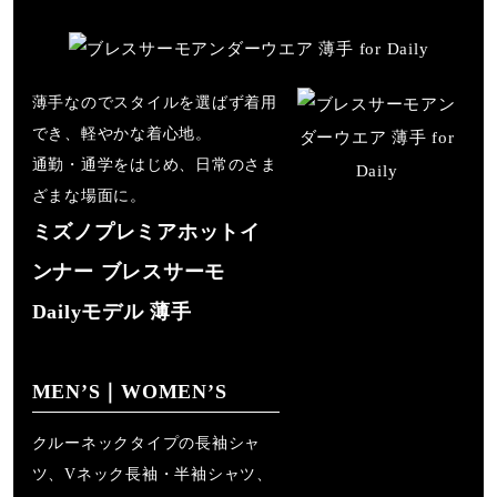
薄⼿なのでスタイルを選ばず着⽤
弱い操作によるウエットクリーニン
でき、軽やかな着⼼地。
グができる
通勤・通学をはじめ、⽇常のさま
ざまな場⾯に。
ミズノプレミアホットイ
サイズ
ンナー ブレスサーモ
Dailyモデル 薄手
S、M、L、LL
カラー
MENʼS｜WOMEN’S
02：オフホワイト
クルーネックタイプの⻑袖シャ
09：ブラック
ツ、Vネック⻑袖・半袖シャツ、