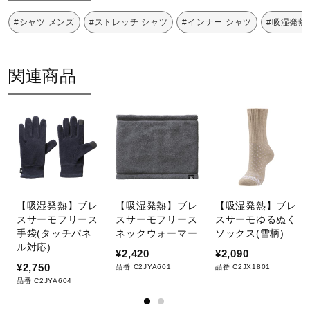
#シャツ メンズ
#ストレッチ シャツ
#インナー シャツ
#吸湿発熱
関連商品
【吸湿発熱】ブレ
【吸湿発熱】ブレ
【吸湿発熱】ブレ
スサーモフリース
スサーモフリース
スサーモゆるぬく
手袋(タッチパネ
ネックウォーマー
ソックス(雪柄)
ル対応)
¥2,420
¥2,090
¥2,750
品番 C2JYA601
品番 C2JX1801
品番 C2JYA604