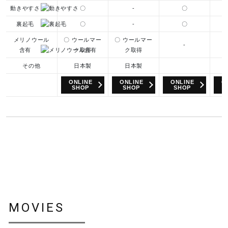
動きやすさ
〇
-
〇
裏起毛
〇
-
〇
メリノウール
〇 ウールマー
〇 ウールマー
-
含有
ク取得
ク取得
その他
日本製
日本製
ONLINE
ONLINE
ONLINE
O
SHOP
SHOP
SHOP
MOVIES