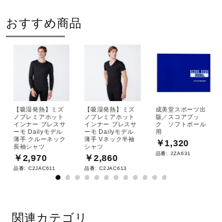
おすすめ商品
【吸湿発熱】ミズ
【吸湿発熱】ミズ
成美堂スポーツ出
ノプレミアホット
ノプレミアホット
版／スコアブッ
インナー ブレスサ
インナー ブレスサ
ク ソフトボール
ーモ Dailyモデル
ーモ Dailyモデル
用
薄手 クルーネック
薄手 Vネック半袖
￥1,320
長袖シャツ
シャツ
品番:
2ZA631
￥2,970
￥2,860
品番:
C2JAC611
品番:
C2JAC613
関連カテゴリ