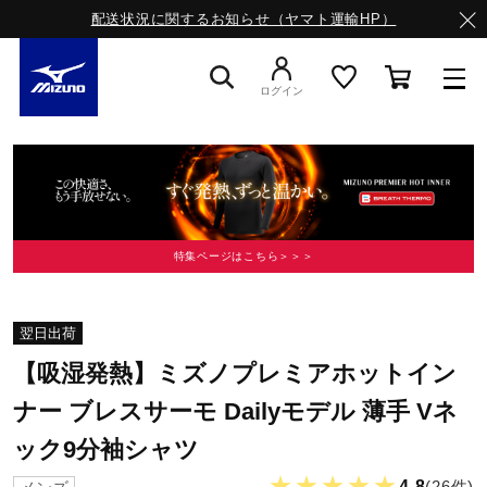
配送状況に関するお知らせ（ヤマト運輸HP）
ログイン
スニーカー
ライフスタイルウエア
特集ページはこちら＞＞＞
ランニング
翌日出荷
【吸湿発熱】ミズノプレミアホットイン
サッカー／フットサル
ナー ブレスサーモ Dailyモデル 薄手 Vネ
ック9分袖シャツ
トレーニング
★★★★★
4.8
(26件)