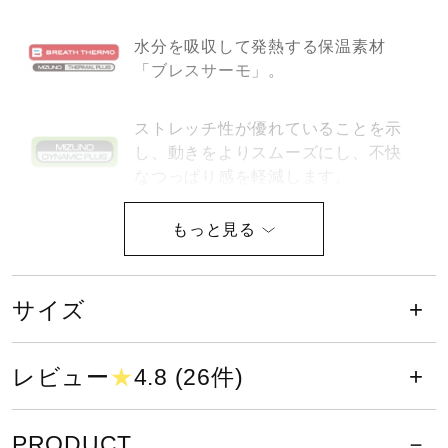
サポート
水分を吸収して発熱する保温素材
「ブレスサーモ」。
直営店一覧
ストレッチ性が優れていることを示
し、動きをよりスムーズにし、不快
取扱店一覧
なつっぱり感を軽減します。
消臭テープ
サイズ
液温は40℃を限度とし、洗濯機で弱
い洗濯ができる
レビュー
★
4.8 (26件)
PRODUCT