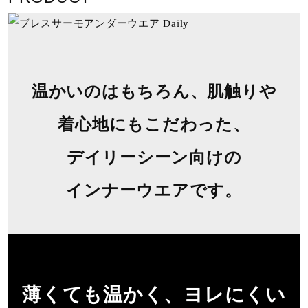
塩素系及び酸素系漂白剤の使用禁止
温かいのはもちろん、肌触りや
タンブル乾燥禁止
着⼼地にもこだわった、
デイリーシーン向けの
インナーウエアです。
底面温度120℃を限度としてアイロ
ン仕上げができる
薄くても温かく、ヨレにくい
ドライクリーニング禁止