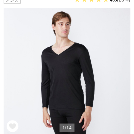
メンズ
野球
ゴルフ
スイム
バレーボール
テニス／ソフトテニス
バドミントン
1/14