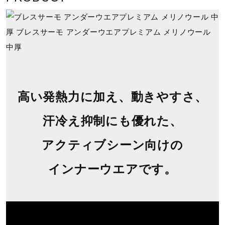
塩素系及び酸素系漂白剤の使用禁止
⾼い発熱⼒に加え、動きやすさ、
タンブル乾燥禁止
汗冷え抑制にも優れた、
アクティブシーン向けの
底面温度120℃を限度としてアイロ
インナーウエアです。
ン仕上げができる