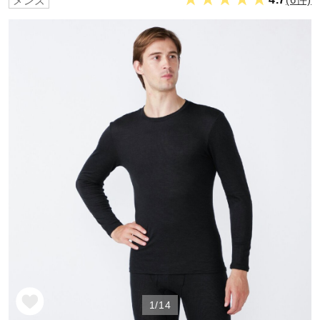
メンズ
野球
ゴルフ
スイム
バレーボール
テニス／ソフトテニス
バドミントン
1/14