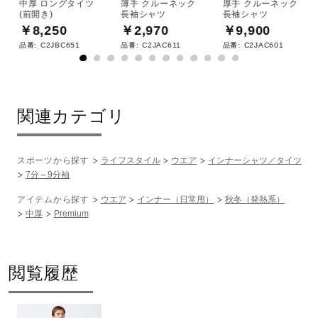
中厚 ロングタイツ
薄手 クルーネック
厚手 クルーネック
(前開き)
長袖シャツ
長袖シャツ
￥8,250
￥2,970
￥9,900
品番:
C2JBC651
品番:
C2JAC611
品番:
C2JAC601
関連カテゴリ
スポーツから探す
ライフスタイル
ウエア
インナーシャツ／タイツ
7分～9分袖
アイテムから探す
ウエア
インナー（日常用）
秋冬（発熱系）
中厚
Premium
閲覧履歴