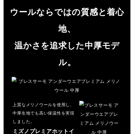
ドライクリーニング禁止
ウールならではの質感と着心
地、
弱い操作によるウエットクリーニン
温かさを追求した中厚モデ
グができる
ル。
サイズ
M、L、LL
上質なメリノウールを使用し、
カラー
中厚生地でも高い保温性を実現
しました。
09：ブラック
ミズノプレミアホットイ