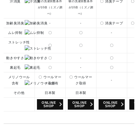
汗消臭
〇 消臭テープ
〇 
験の洗濯回数条件
験の洗濯回数条件
が10倍（ミズノ調
が10倍（ミズノ調
べ）
べ）
加齢臭消臭
-
-
〇 消臭テープ
〇 
ムレ抑制
〇
〇
-
ストレッチ性
〇
〇
〇
動きやすさ
〇
-
〇
裏起毛
〇
-
〇
メリノウール
〇 ウールマー
〇 ウールマー
-
含有
ク取得
ク取得
その他
日本製
日本製
ONLINE
ONLINE
ONLINE
O
SHOP
SHOP
SHOP