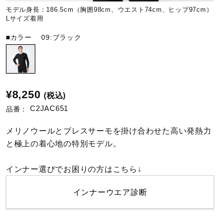
モデル身長：186.5cm（胸囲98cm、ウエスト74cm、ヒップ97cm）
Lサイズ着用
陸上競技
■カラー
09:ブラック
卓球
¥8,250
ソフトボール
(税込)
C2JAC651
品番：
柔道
メリノウールとブレスサーモを掛け合わせた高い発熱力
と極上の着心地の特別モデル。
ウィンタースポーツ
インナー選びでお困りの方はこちら↓
インナーウエア診断
ワーキング