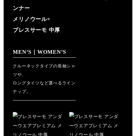
ンナー
素材
メリノウール×
毛32％、ポリエステル31％、アクリル28％、アクリレート
ブレスサーモ 中厚
（ブレスサーモ）7％、ポリウレタン2％
原産国
MENʼS｜WOMEN’S
日本製
クルーネックタイプの⻑袖シャ
ツや、
発売シーズン
ロングタイツなど選べるライン
ナップ。
2025年秋冬