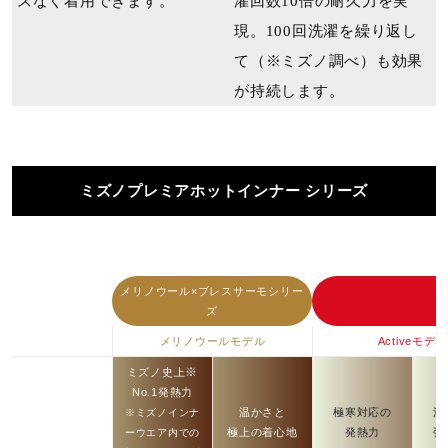
スなく着⽤できます。
濯回数10倍の耐久力を実
現。100回洗濯を繰り返し
て（※ミズノ調べ）も効果
が持続します。
ミズノプレミアホットインナー シリーズ
メリノウール×ブレスサーモシリー
ズ
メリノウールモデル
Activeモデル
※
ミズノ史上
No.1発熱力
温かさと
極寒対応の
汗
※ミズノインナ
極上の着心地
発熱力
強
ーウエア内での