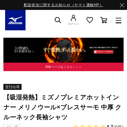
配送状況に関するお知らせ（ヤマト運輸HP）
ログイン
スニーカー
ライフスタイルウエア
特集ページはこちら＞＞＞
ランニング
翌日出荷
【吸湿発熱】ミズノプレミアホットイン
サッカー／フットサル
ナー メリノウール×ブレスサーモ 中厚 ク
ルーネック長袖シャツ
トレーニング
★★★★★
4.7
(6件)