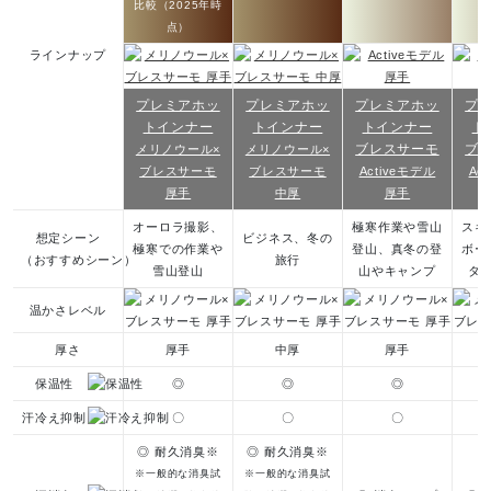
比較（2025年時
点）
ラインナップ
プレミアホッ
プレミアホッ
プレミアホッ
プ
トインナー
トインナー
トインナー
ト
ブレスサーモ
ブ
メリノウール×
メリノウール×
ブレスサーモ
ブレスサーモ
Activeモデル
Ac
厚手
中厚
厚手
オーロラ撮影、
極寒作業や雪山
スキ
想定シーン
ビジネス、冬の
極寒での作業や
登山、真冬の登
ボー
（おすすめシーン）
旅行
雪⼭登⼭
山やキャンプ
タ
温かさレベル
厚さ
厚手
中厚
厚手
保温性
◎
◎
◎
汗冷え抑制
〇
〇
〇
◎ 耐久消臭※
◎ 耐久消臭※
※一般的な消臭試
※一般的な消臭試