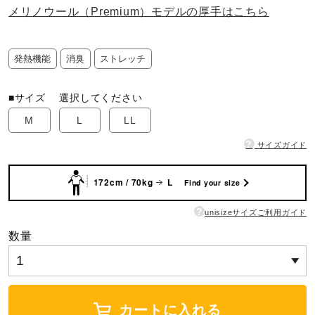
メリノウール（Premium）モデルの厚手はこちら
ウォーキングシューズ
発熱機能
消臭
ストレッチ
ライフスタイルグッズ
■サイズ
選択してください
M
L
LL
インナー
?
サイズガイド
寝具／ミズノスリープ
172cm / 70kg
L
Find your size
?
unisizeサイズご利用ガイド
アウトドア／レイン
数量
サポーター
カートに入れる