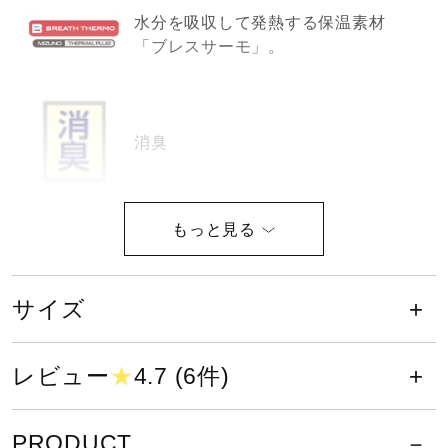
サポート
水分を吸収して発熱する保温素材
「ブレスサーモ」。
直営店一覧
消臭
取扱店一覧
ストレッチ性が優れていることを示
し、動きをよりスムーズにし、不快
なつっぱり感を軽減します。
サイズ
液温は30℃を限度とし、洗濯機で弱
レビュー
★
4.7 (6件)
い洗濯ができる
PRODUCT