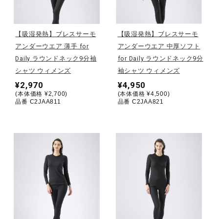
野球
【吸湿発熱】ブレスサーモ
【吸湿発熱】ブレスサーモ
アンダーウエア 薄手 for
アンダーウエア 中厚ソフト
Daily ラウンドネック9分袖
for Daily ラウンドネック9分
ゴルフ
シャツ ウィメンズ
袖シャツ ウィメンズ
¥2,970
¥4,950
(本体価格 ¥2,700)
(本体価格 ¥4,500)
スイム
品番 C2JAA811
品番 C2JAA821
バレーボール
テニス／ソフトテニス
バドミントン