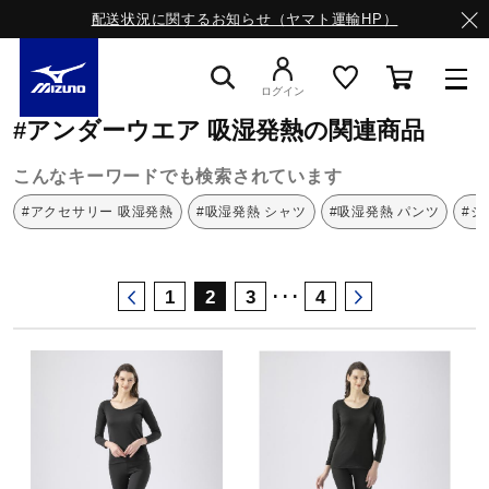
配送状況に関するお知らせ（ヤマト運輸HP）
ミズノ公式オンライン
アンダーウエア
吸湿発熱
ログイン
#アンダーウエア 吸湿発熱の関連商品
スニーカー
こんなキーワードでも検索されています
#アクセサリー 吸湿発熱
#吸湿発熱 シャツ
#吸湿発熱 パンツ
#ジ
ライフスタイルウエア
･･･
1
2
3
4
ランニング
サッカー／フットサル
トレーニング