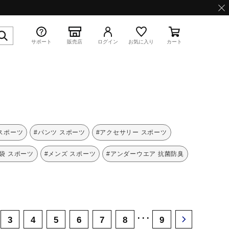
サポート
販売店
ログイン
お気に入り
カート
特集
 スポーツ
#パンツ スポーツ
#アクセサリー スポーツ
袋 スポーツ
#メンズ スポーツ
#アンダーウエア 抗菌防臭
WAVE PROPHECY 13.2
･･･
3
4
5
6
7
8
9