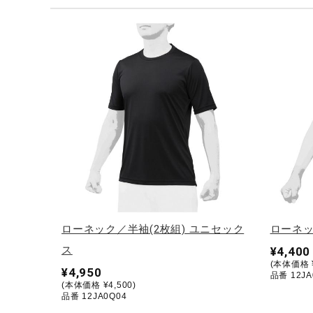
テニス／ソフトテニス
バドミントン
陸上競技
卓球
ソフトボール
柔道
ウィンタースポーツ
ワーキング
ウォーキングシューズ
ローネック／半袖(2枚組) ユニセック
ローネッ
ライフスタイルグッズ
ス
¥4,400
(本体価格 ¥
インナー
¥4,950
品番 12JA
(本体価格 ¥4,500)
寝具／ミズノスリープ
品番 12JA0Q04