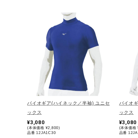
アウトドア／レイン
サポーター
健康／エクササイズ
ジュニア／キッズ
メディカル
コラボ／ライセンス
セール
その他
バイオギア(ハイネック／半袖) ユニセ
バイオギ
ックス
ックス
¥3,080
¥3,080
(本体価格 ¥2,800)
(本体価格 ¥
品番 12JA1C30
品番 12JA