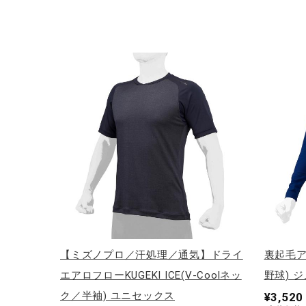
【ミズノプロ／汗処理／通気】ドライ
裏起毛ア
エアロフローKUGEKI ICE(V-Coolネッ
野球) 
ク／半袖) ユニセックス
¥3,520