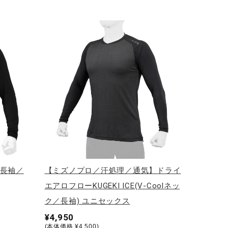
／長袖／
【ミズノプロ／汗処理／通気】ドライ
エアロフローKUGEKI ICE(V-Coolネッ
ク／長袖) ユニセックス
¥4,950
(本体価格 ¥4,500)