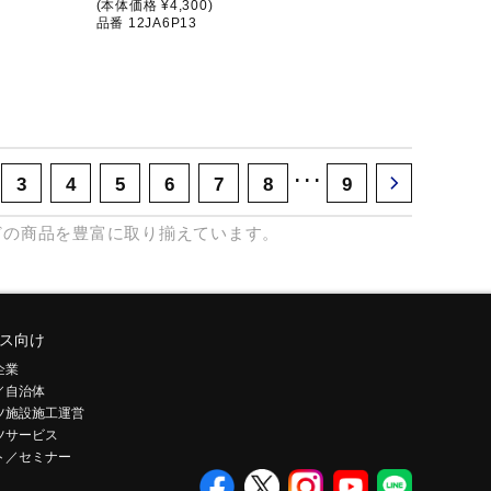
(本体価格 ¥4,300)
品番 12JA6P13
･･･
3
4
5
6
7
8
9
どの商品を豊富に取り揃えています。
ス向け
企業
／自治体
ツ施設施工運営
ツサービス
ト／セミナー