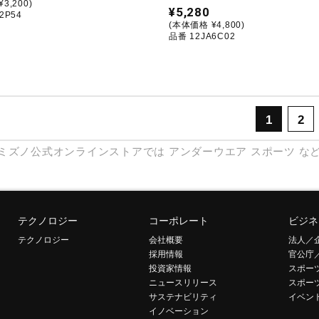
3,200)
¥5,280
2P54
(本体価格 ¥4,800)
品番 12JA6C02
1
2
ミズノ公式オンラインストアでは
アンダーウエア
スポーツ
な
テクノロジー
コーポレート
ビジネ
テクノロジー
会社概要
法人／
採用情報
官公庁
投資家情報
スポー
ニュースリリース
スポー
サステナビリティ
イベン
イノベーション