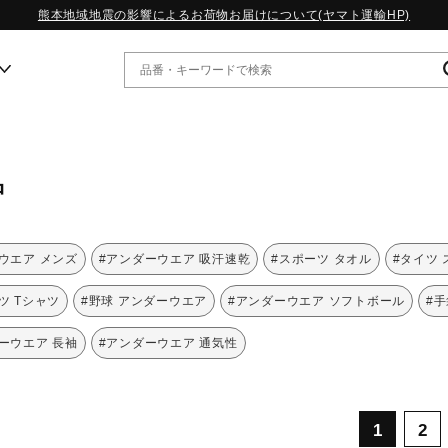
熊本地域地震の影響によるお荷物お届けについて(ヤマト運輸HP)
ー
品
WP13.2｜特集
MORELIA LS｜特集
W.PROPHECY1｜特集
ウエア メンズ
#アンダーウエア 吸汗速乾
#スポーツ タオル
#タイツ
WP MAGIC MITA｜特集
WP STRAP｜特集
ツ Tシャツ
#野球 アンダーウエア
#アンダーウエア ソフトボール
#手
スペシャルカラーパック｜特集
WP STRAP 2｜特集
ーウエア 長袖
#アンダーウエア 通気性
マーガレット・ハウエル｜特集
KICKS & ECHO｜特集
1
2