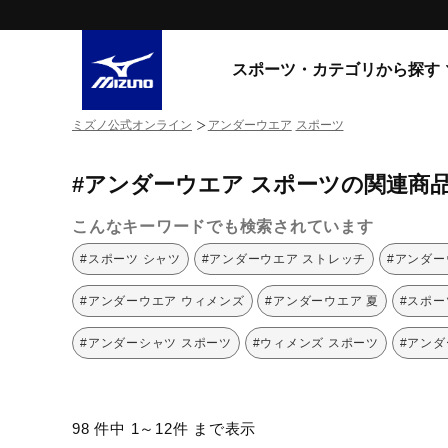
スポーツ・カテゴリから探す
ミズノ公式オンライン
アンダーウエア
スポーツ
スニーカー
スニーカ
#アンダーウエア スポーツの関連商
ライフスタイルウエア
すべてのシリーズ
ランニング
こんなキーワードでも検索されています
WAVE PROPHECY
MORELIA LS
サッカー／フットサル
#スポーツ シャツ
#アンダーウエア ストレッチ
#アンダー
WAVE RIDER
トレーニング
MXR
#アンダーウエア ウィメンズ
#アンダーウエア 夏
#スポー
ゴアテックス
野球
コラボレーション
#アンダーシャツ スポーツ
#ウィメンズ スポーツ
#アンダ
その他シリーズ
ゴルフ
スイム
スニーカー商品をすべて見る
98 件中 1～12件 まで表示
バレーボール