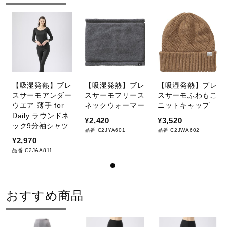
サポート
直営店一覧
取扱店一覧
【吸湿発熱】ブレ
【吸湿発熱】ブレ
【吸湿発熱】ブレ
スサーモアンダー
スサーモフリース
スサーモふわもこ
ウエア 薄手 for
ネックウォーマー
ニットキャップ
Daily ラウンドネ
¥2,420
¥3,520
ック9分袖シャツ
品番 C2JYA601
品番 C2JWA602
¥2,970
品番 C2JAA811
おすすめ商品