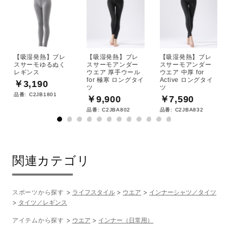
【吸湿発熱】ブレ
【吸湿発熱】ブレ
【吸湿発熱】ブレ
スサーモゆるぬく
スサーモアンダー
スサーモアンダー
レギンス
ウエア 厚手ウール
ウエア 中厚 for
for 極寒 ロングタイ
Active ロングタイ
￥3,190
ツ
ツ
品番:
C2JB1801
￥9,900
￥7,590
品番:
C2JBA802
品番:
C2JBA832
関連カテゴリ
スポーツから探す
ライフスタイル
ウエア
インナーシャツ／タイツ
タイツ／レギンス
アイテムから探す
ウエア
インナー（日常用）