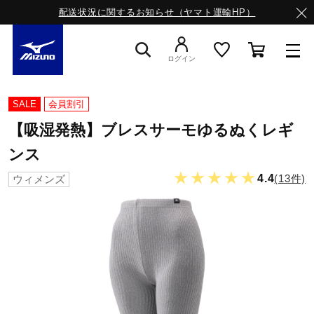
配送状況に関するお知らせ（ヤマト運輸HP）
ログイン
スニーカー
SALE
会員割引
【吸湿発熱】ブレスサーモゆるぬくレギ
ライフスタイルウエア
ンス
★★★★★
4.4
(13件)
ウィメンズ
ランニング
サッカー／フットサル
トレーニング