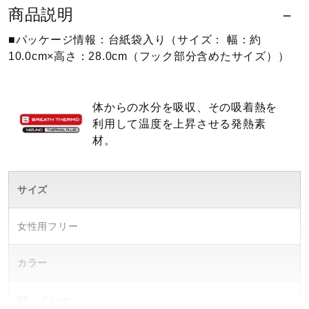
商品説明
ウォーキングシューズ
■パッケージ情報：台紙袋入り（サイズ： 幅：約
10.0cm×高さ：28.0cm（フック部分含めたサイズ））
ライフスタイルグッズ
体からの水分を吸収、その吸着熱を
利用して温度を上昇させる発熱素
インナー
材。
寝具／ミズノスリープ
サイズ
アウトドア／レイン
女性用フリー
カラー
サポーター
05：グレー