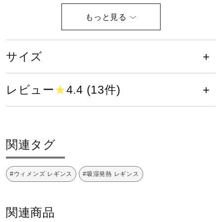
09：ブラック
健康／エクササイズ
素材
ジュニア／キッズ
サイズ
アクリル53％、ポリエステル37％、合成繊維（ブレスサー
モ）7％、毛2％、ポリウレタン1％
メディカル
レビュー
★
4.4 (13件)
原産国
コラボ／ライセンス
中国製
関連タグ
発売シーズン
セール
#ウィメンズ レギンス
#吸湿発熱 レギンス
2023年秋冬
その他
関連商品