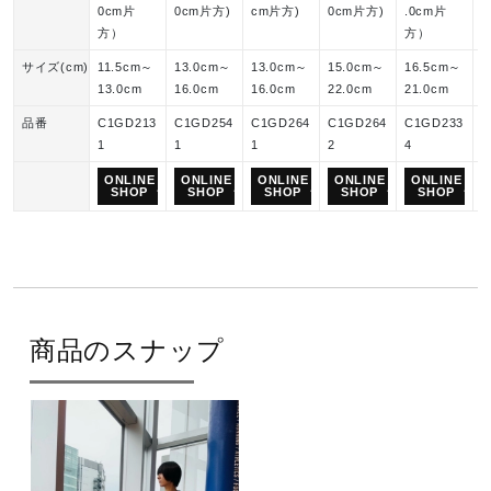
0cm片
0cm片方)
cm片方)
0cm片方)
.0cm片
.
方）
方）
サイズ(cm)
11.5cm～
13.0cm～
13.0cm～
15.0cm～
16.5cm～
1
13.0cm
16.0cm
16.0cm
22.0cm
21.0cm
4
品番
C1GD213
C1GD254
C1GD264
C1GD264
C1GD233
K
1
1
1
2
4
3
ONLINE
ONLINE
ONLINE
ONLINE
ONLINE
SHOP
SHOP
SHOP
SHOP
SHOP
商品のスナップ