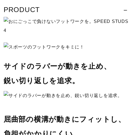
サポート
PRODUCT
素材
直営店一覧
甲材：合成繊維
底材：合成底
取扱店一覧
原産国
サイドのラバーが動きを止め、
ベトナム製
鋭い切り返しを追求。
質量
約145g（22.0cm片方）
インソール
屈曲部の横溝が動きにフィットし、
負担がかかりにくい。
カップインソール（取り外し可）