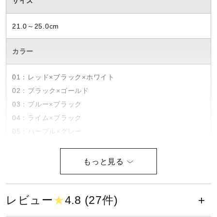
サイズ
健康／エクササイズ
21.0～25.0cm
ジュニア／キッズ
カラー
01：レッド×ブラック×ホワイト
メディカル
02：ブラック×ゴールド
03：ブルー×ブラック
コラボ／ライセンス
04：ライム×ブラック
05：パープル×グレー
06：レッド×ダークネイビー×ライトブルー
セール
07：ブラック×ネオミント×ブルー
09：ブラック×レッド
10：ブルー×ホワイト
その他
レビュー
★
4.8 (27件)
51：ブラック×ライトブルー
52：オレンジ×ブラック