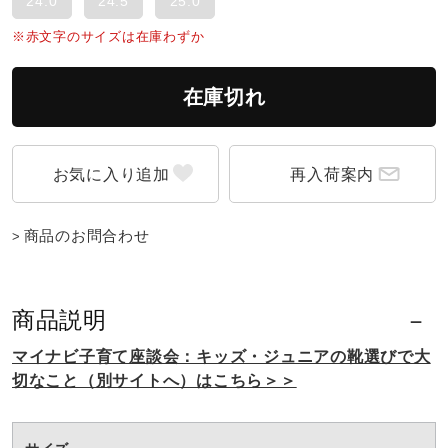
24.0
24.5
25.0
ウォーキングシューズ
※赤文字のサイズは在庫わずか
在庫切れ
ライフスタイルグッズ
再入荷案内
インナー
商品のお問合わせ
寝具／ミズノスリープ
商品説明
アウトドア／レイン
マイナビ子育て座談会：キッズ・ジュニアの靴選びで大
切なこと（別サイトへ）はこちら＞＞
サポーター