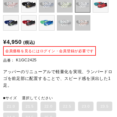
陸上競技
卓球
¥4,950
(税込)
ソフトボール
会員価格を見るにはログイン・会員登録が必要です
K1GC2425
品番：
柔道
アッパーのリニューアルで軽量化を実現、ランバードロ
ゴを前足部に配置することで、スピード感を演出した1
足。
ウィンタースポーツ
■サイズ
選択してください
21.0
21.5
22.0
22.5
23.0
23.5
ワーキング