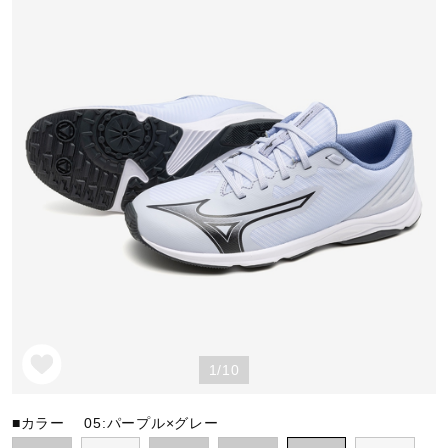
野球
ゴルフ
スイム
バレーボール
テニス／ソフトテニス
1/10
バドミントン
■カラー
05:パープル×グレー