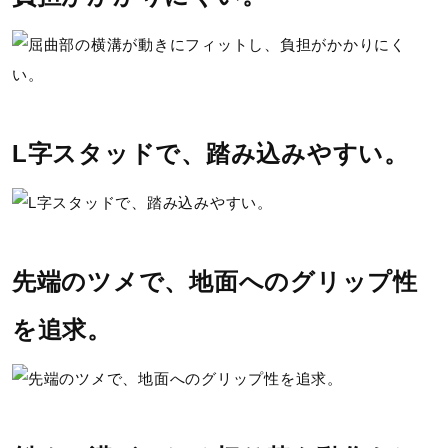
シューズ幅
2E（ノーマル）相当の方向け
■シューズサイズの計測方法はこちら
L字スタッドで、踏み込みやすい。
発売シーズン
09、10：2025年秋冬
06、07：2025年春夏
先端のツメで、地面へのグリップ性
51、52：2024年秋冬
01、02、03、04、05：2024年春夏
を追求。