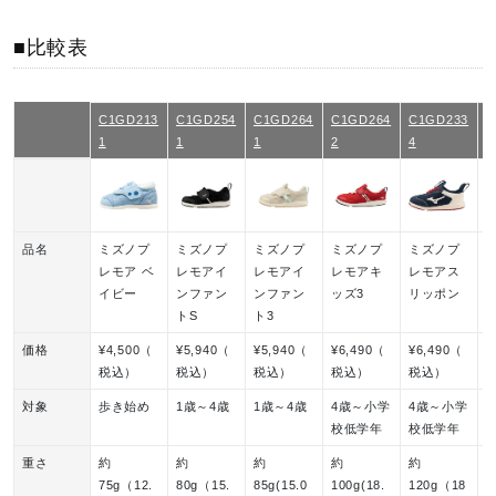
■比較表
C1GD213
C1GD254
C1GD264
C1GD264
C1GD233
K
1
1
1
2
4
3
品名
ミズノプ
ミズノプ
ミズノプ
ミズノプ
ミズノプ
レモア ベ
レモアイ
レモアイ
レモアキ
レモアス
イビー
ンファン
ンファン
ッズ3
リッポン
トS
ト3
価格
¥4,500（
¥5,940（
¥5,940（
¥6,490（
¥6,490（
¥
税込）
税込）
税込）
税込）
税込）
対象
歩き始め
1歳～4歳
1歳～4歳
4歳～小学
4歳～小学
6
校低学年
校低学年
重さ
約
約
約
約
約
75g（12.
80g（15.
85g(15.0
100g(18.
120g（18
1