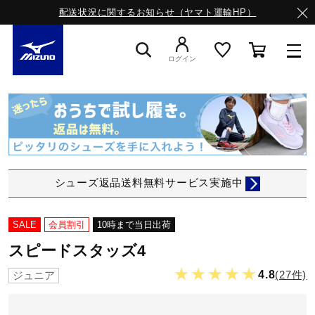
配送状況に関するお知らせ（ヤマト運輸HP）
ログイン
スニーカー
ライフスタイルウエア
シューズ返品送料無料サービス実施中
ランニング
SALE
会員割引
10時まで当日出荷
スピードスタッズ4
サッカー／フットサル
★★★★★
4.8
(27件)
ジュニア
トレーニング